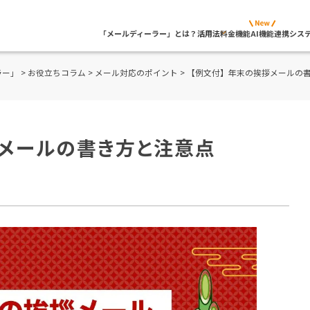
「メールディーラー」とは？
活用法
料金
機能
AI機能
連携シス
ラー」
>
お役立ちコラム
>
メール対応のポイント
> 【例文付】年末の挨拶メールの
拶メールの書き方と注意点