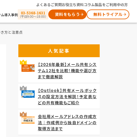
よくあるご質問
お役立ち資料
コラム
製品をご利用中の方
03-5368-1631
資料をもらう
無料トライアル
テム
導入事例
（平日9:00～18:00）
書き方と注意点
人気記事
【2026年最新】メール共有シス
テム12社を比較！機能や選び方
まで徹底解説
【Outlook】共有メールボック
スの設定方法を解説！予定表な
どの共有機能もご紹介
会社用メールアドレスの作成方
法｜作成例から独自ドメインの
取得方法まで