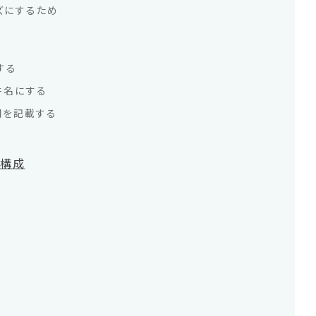
ズにするため
する
件名にする
間を記載する
な構成