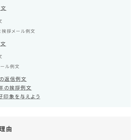
例文
文
末挨拶メール例文
例文
文
メール例文
への返信例文
新年の挨拶例文
好印象を与えよう
理由