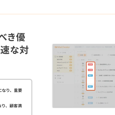
べき優
迅速な対
になり、重要
なり、顧客満
。