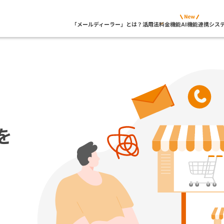
「メールディーラー」とは？
活用法
料金
機能
AI機能
連携シス
を