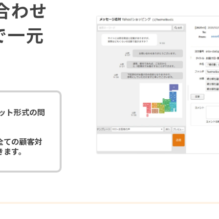
合わせ
で一元
ャット形式の問
全ての顧客対
きます。