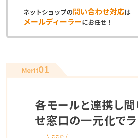
問い合わせ対応
ネットショップの
は
メールディーラー
にお任せ！
01
Merit
各モールと連携し問
せ窓口の一元化でラ
ここが