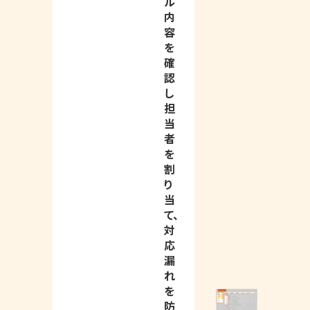
ル
内
容
を
確
認
し
担
当
者
を
割
り
当
て、
対
応
漏
れ
を
防