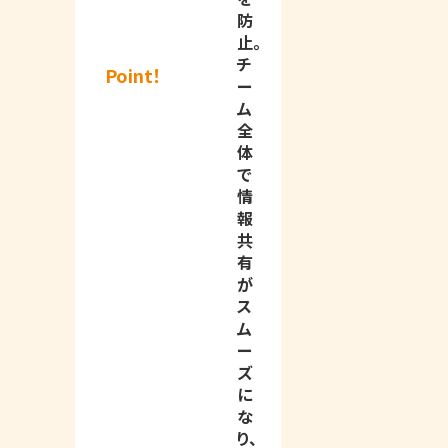
防
止。
チ
Point！
ー
ム
全
体
で
情
報
共
有
が
ス
ム
ー
ズ
に
な
り、