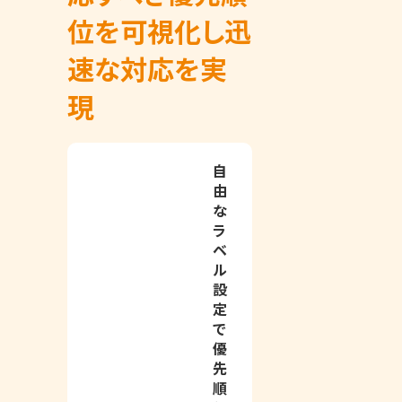
位を可視化し迅
速な対応を実
現
自
由
な
ラ
ベ
ル
設
定
で
優
先
順