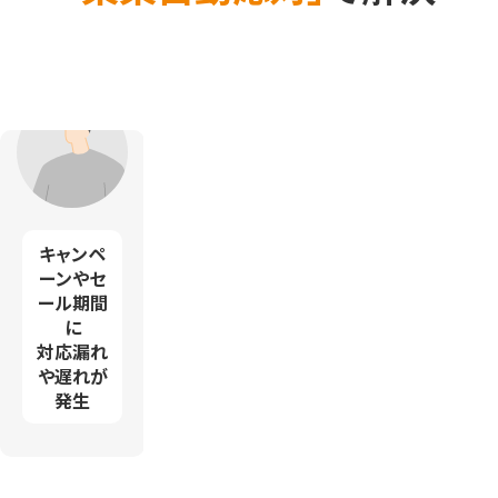
キャンペ
誰がどこ
モールや
モ
ーンやセ
まで対応
自社サイ
問
ール期間
したか
トなど
に
わからな
複数窓口
チ
対応漏れ
い
からの
形
や遅れが
問い合わ
発生
せ管理が
履
煩雑
が