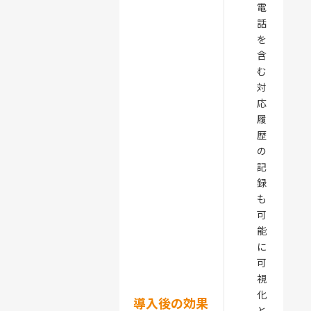
電
話
を
含
む
対
応
履
歴
の
記
録
も
可
能
に
可
視
化
導入後の効果
と