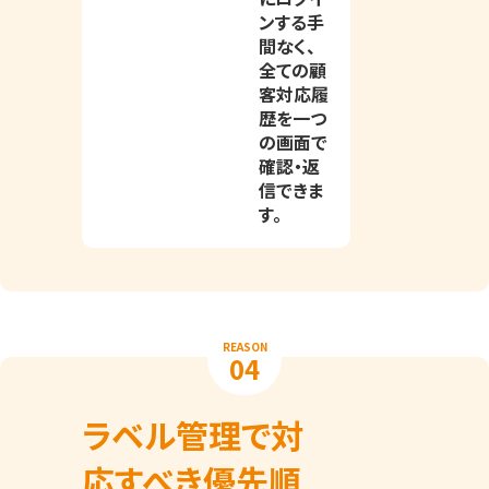
ンする手
間なく、
全ての顧
客対応履
歴を一つ
の画面で
確認・返
信できま
す。
REASON
04
ラベル管理で対
応すべき優先順