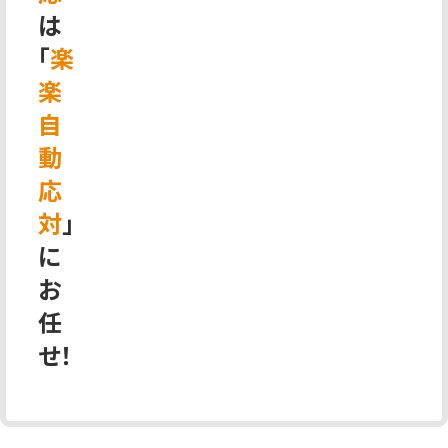
は
「
楽
楽
自
動
応
対
」
に
お
任
せ！