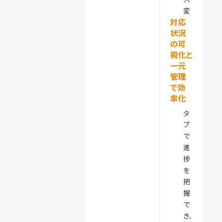
変
対応
状況
の可
視化と
一元
管理
で効
率化
タ
ブ
で
進
捗
を
把
握
で
き、