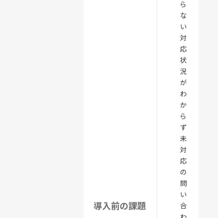
ら
な
い
対
応
状
況
が
わ
か
ら
ず
未
対
応
の
問
い
導入前の課題
合
わ