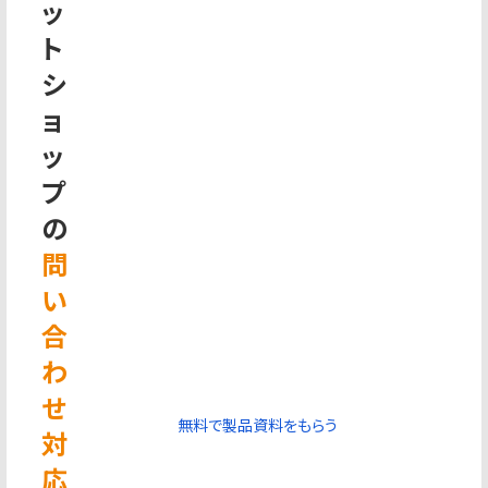
ッ
ト
シ
ョ
ッ
プ
の
問
い
合
わ
せ
無料で製品資料をもらう
対
応