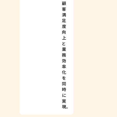
顧
客
満
足
度
向
上
と
業
務
効
率
化
を
同
時
に
実
現。