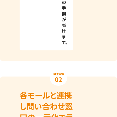
の
手
間
が
省
け
ま
す。
REASON
02
各モールと連携
し問い合わせ窓