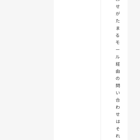
せ
が
た
ま
る
モ
ー
ル
経
由
の
問
い
合
わ
せ
は
そ
れ