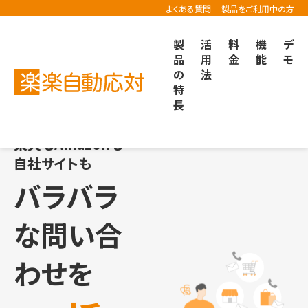
よくある質問
製品をご利用中の方
製
活
料
機
デ
品
用
金
能
モ
の
法
楽楽自動応対TOP
活用方法
バラバラな問い合わせを一括管理で効率化
特
長
楽天もAmazonも
自社サイトも
バラバラ
な問い合
わせを