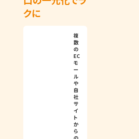
口の一元化でラ
クに
複
数
の
EC
モ
ー
ル
や
自
社
サ
イ
ト
か
ら
の