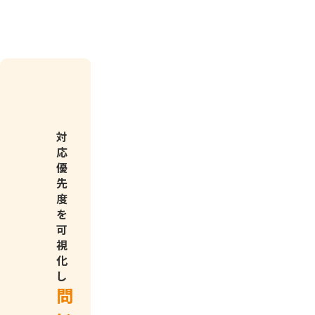
担
当
対
者
応
を
モ
優
振
ー
先
り
ル
度
分
や
を
け
受
可
る
発
視
こ
注
化
と
シ
し
で
ス
問
対
テ
ム