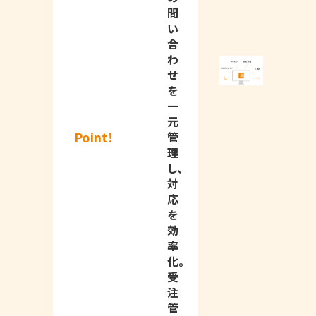
問
い
合
わ
せ
を
一
元
Point！
管
理
し、
対
応
を
効
率
化。
受
注
管