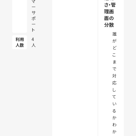
マ
さ・管
ー
理画
サ
面の
ポ
ー
分散
ト
誰
利用
4
が
人数
人
ど
こ
ま
で
対
応
し
て
い
る
か
わ
か