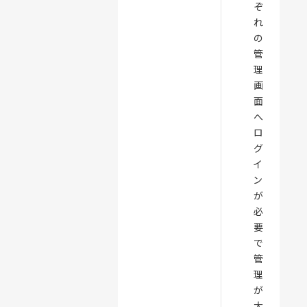
ぞ
れ
の
管
理
画
面
へ
ロ
グ
イ
ン
が
必
要
で
管
理
が
大