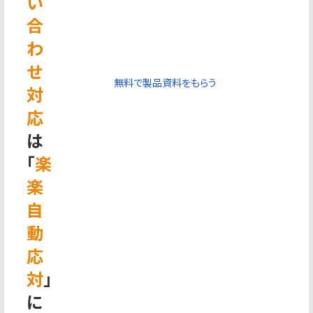
い
合
わ
せ
無料で製品資料をもらう
対
応
は
「
楽
楽
自
動
応
対
」
に