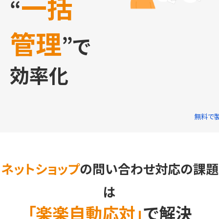
一括
“
管理
”で
効率化
無料で
ネットショップ
の問い合わせ対応の課題
は
「楽楽自動応対」
で解決