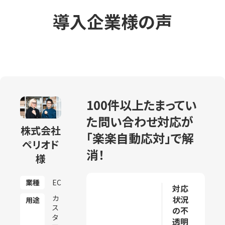
導入企業様の声
100件以上たまってい
た問い合わせ対応が
株式会社
「楽楽自動応対」で解
ペリオド
消！
様
業種
EC
対応
カ
状況
用途
ス
の不
タ
透明