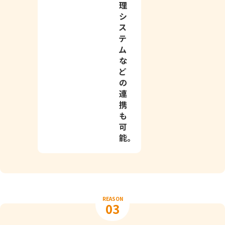
理
シ
ス
テ
ム
な
ど
の
連
携
も
可
能。
REASON
03