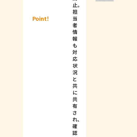
止。
担
Point！
当
者
情
報
も
対
応
状
況
と
共
に
共
有
さ
れ、
確
認