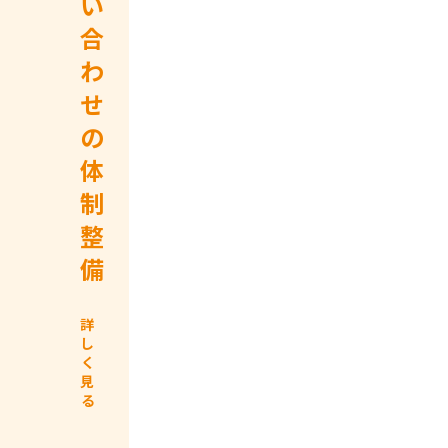
い
応
と
合
状
連
わ
況
携
せ
を
し
の
可
問
体
視
い
制
化
合
整
わ
詳
備
せ
し
窓
く
見
詳
口
る
し
の
く
見
一
る
元