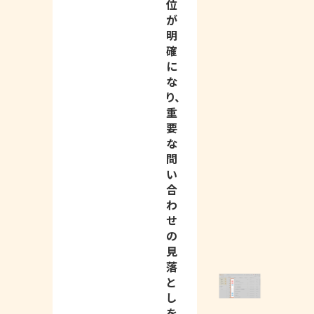
位
が
明
確
に
な
り、
重
要
な
問
い
合
わ
せ
の
見
落
と
し
を