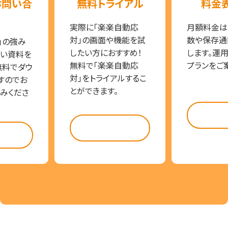
お問い合
無料トライアル
料金
実際に「楽楽自動応
月額料金は
対」の画面や機能を試
数や保存通
」の強み
したい方におすすめ！
します。運
い資料を
無料で「楽楽自動応
プランをご
無料でダウ
対」をトライアルするこ
すのでお
とができます。
みくださ
料金
試してみる
らう