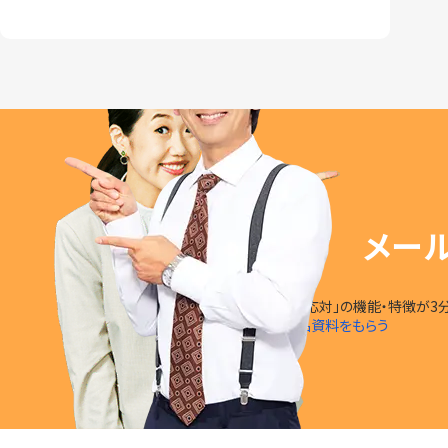
メー
「楽楽自動応対」の
機能・特徴
が
3
無料で製品資料をもらう