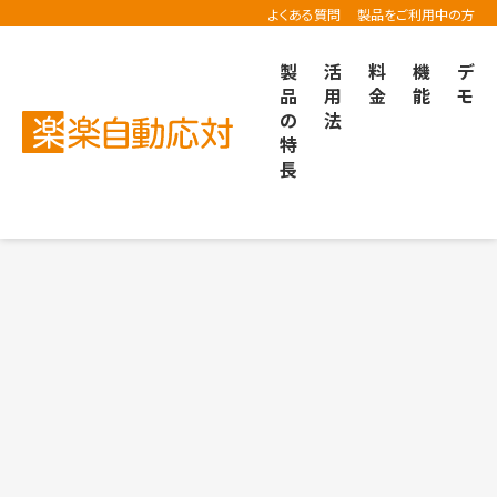
よくある質問
製品をご利用中の方
製
活
料
機
デ
品
用
金
能
モ
の
法
楽楽自動応対TOP
導入事例
特
長
的な問い合わせ管理へ。「鳥貴族」が問い合わせの一括管
的な問い合わせ管理へ。「鳥貴族」が問い合わせの一括管
ルーイングには根強いファンが多いのか。感動体験を生む
ルーイングには根強いファンが多いのか。感動体験を生む
ール対応を仕組み化。HISが「楽楽自動応対」で実現した
ール対応を仕組み化。HISが「楽楽自動応対」で実現した
対を見直し接客に集中できる環境へ。IVRと「楽楽自動応対
対を見直し接客に集中できる環境へ。IVRと「楽楽自動応対