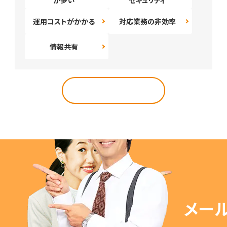
が多い
セキュリティ
運用コストがかかる
対応業務の非効率
情報共有
導入事例トップへ
メー