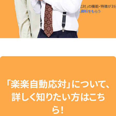
「楽楽自動応対」の
機能・特徴
が
3
無料で製品資料をもらう
「楽楽自動応対」について、
詳しく知りたい方はこち
ら！