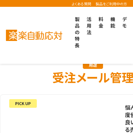
よくある質問
製品をご利用中の方
製
活
料
機
デ
品
用
金
能
モ
の
法
楽楽自動応対TOP
導入事例
受注メール管理の事例
特
長
用途
受注メール管
PICK UP
悩
度
良
る