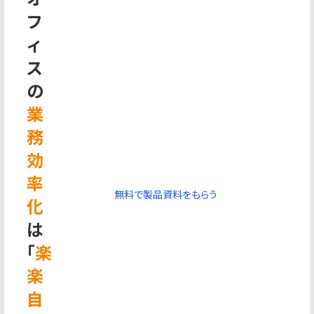
フ
ィ
ス
の
業
務
効
率
無料で製品資料をもらう
化
は
「
楽
楽
自