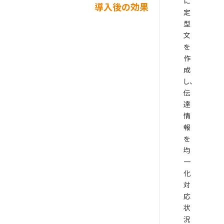
に
導入後の効果
定
型
文
を
作
成
し、
伝
達
情
報
を
均
一
化
対
応
状
況