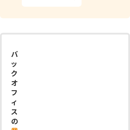
バ
ッ
ク
オ
フ
ィ
ス
の