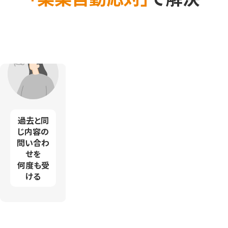
誰がどの
対応でき
過去と同
問い合わ
る問い合
じ内容の
せに
わせが
問い合わ
対応して
属人化し
せを
いるかわ
ている
何度も受
からない
ける