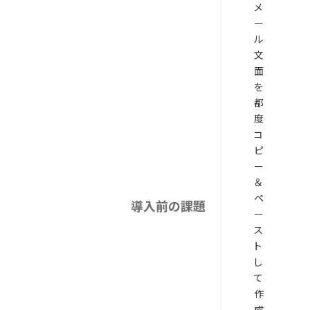
メ
ー
ル
文
面
を
都
度
コ
ピ
ー
＆
ペ
導入前の課題
ー
ス
ト
し
て
作
成