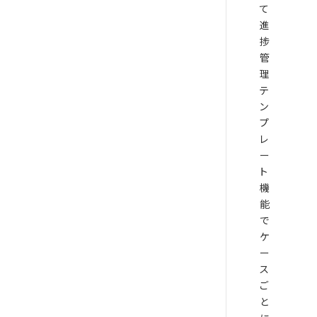
て
進
捗
管
理
テ
ン
プ
レ
ー
ト
機
能
で
ケ
ー
ス
ご
と