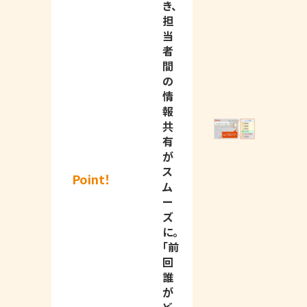
き、
担
当
者
間
の
情
報
共
有
が
ス
Point！
ム
ー
ズ
に。
「前
回
誰
が