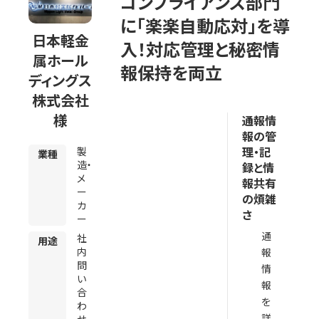
コンプライアンス部門
に「楽楽自動応対」を導
日本軽金
入！対応管理と秘密情
属ホール
報保持を両立
ディングス
株式会社
様
通報情
報の管
理・記
製
業種
造・
録と情
メ
報共有
ー
の煩雑
カ
さ
ー
通
社
用途
内
報
問
情
い
報
合
を
わ
詳
せ