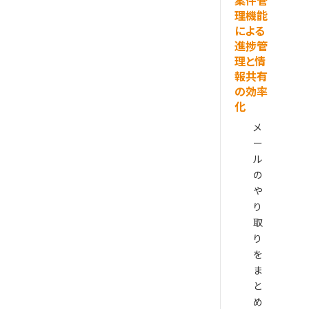
案件管
理機能
による
進捗管
理と情
報共有
の効率
化
メ
ー
ル
の
や
り
取
り
を
ま
と
め