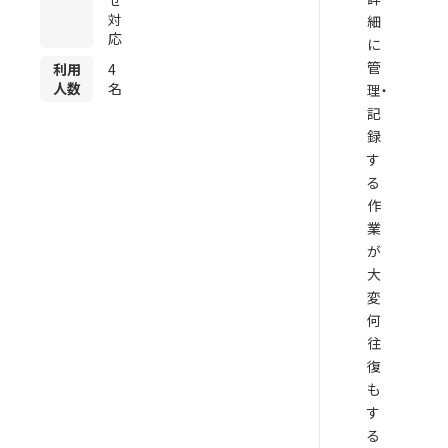
対
細
応
に
管
利用
4
人数
名
理・
記
録
す
る
作
業
が
大
変
何
往
復
も
す
る