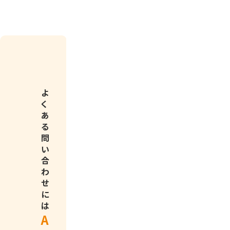
過
問
去
よ
い
の
く
合
や
あ
わ
り
る
せ
取
問
ご
り
い
と
を
合
の
ス
わ
担
ム
せ
当
ー
に
者・
ズ
は
対
に
A
応
参