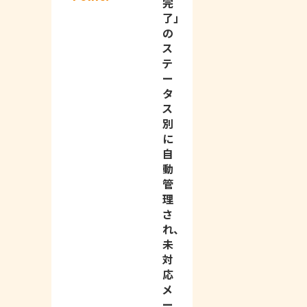
完
了」
の
ス
テ
ー
タ
ス
別
に
自
動
管
理
さ
れ、
未
対
応
メ
ー