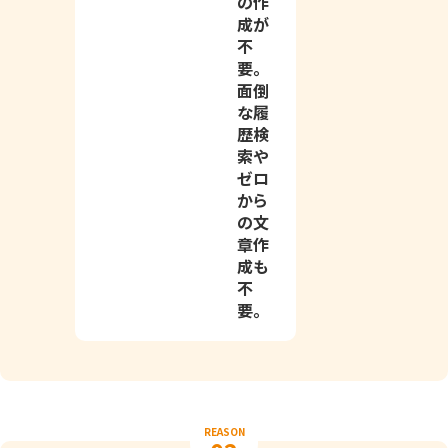
の作
成が
不
要。
面倒
な履
歴検
索や
ゼロ
から
の文
章作
成も
不
要。
REASON