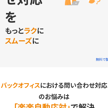
を
もっと
ラク
に
スムーズ
に
無料で
バックオフィス
における問い合わせ対応
のお悩みは
「楽楽自動応対」
で解決