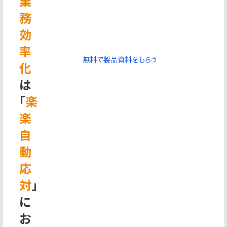
業
務
効
率
無料で製品資料をもらう
化
は
「
楽
楽
自
動
応
対
」
に
お