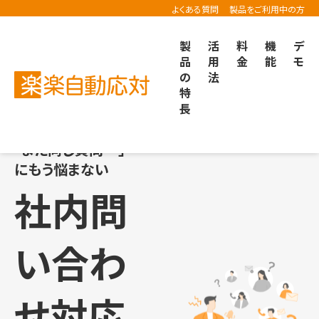
よくある質問
製品をご利用中の方
製
活
料
機
デ
品
用
金
能
モ
の
法
楽楽自動応対TOP
活用方法
社内問い合わせ対応をもっとラクにスムーズに
特
長
「また同じ質問…」
にもう悩まない
社内問
い合わ
せ対応