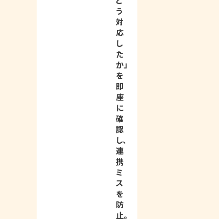
ど
う
対
応
し
た
か」
を
即
座
に
確
認
し、
連
携
ミ
ス
を
防
止。