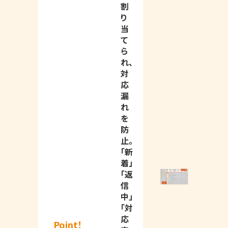
割
り
当
て
ら
れ、
対
応
漏
れ
を
防
止。
「新
着」
「返
信
中」
「対
応
Point！