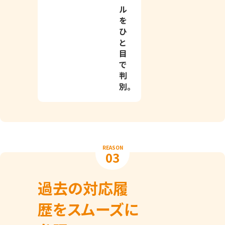
ル
を
ひ
と
目
で
判
別。
REASON
03
過去の対応履
歴をスムーズに