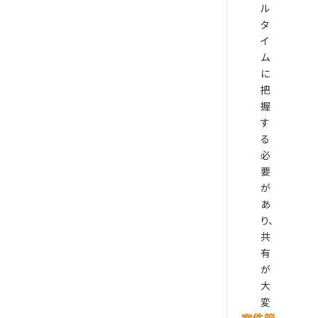
ル
タ
イ
ム
に
把
握
す
る
必
要
が
あ
り、
共
有
が
大
変