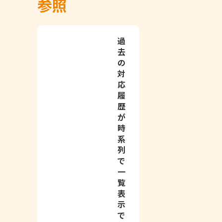
参照
過
去
の
対
応
履
歴
が
時
系
列
で
一
覧
表
示
で