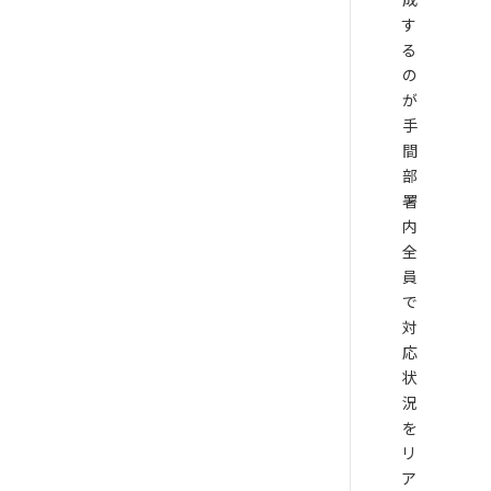
す
る
の
が
手
間
部
署
内
全
員
で
対
応
状
況
を
リ
ア