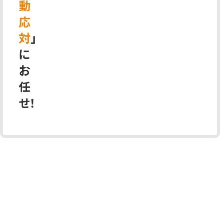
動
応
対
」
に
お
任
せ！