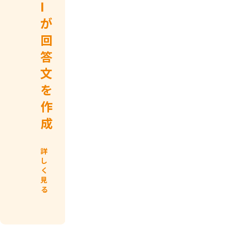
I
状
照
況
し、
が
を
情
回
リ
報
答
ア
共
文
ル
有
を
タ
を
作
イ
円
成
ム
滑
に
化
詳
見
し
く
え
詳
見
し
る
る
く
見
化
る