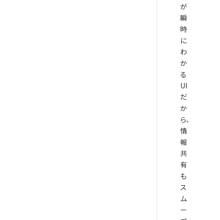
が
瞬
時
に
わ
か
る
UI
だ
か
ら、
情
報
共
有
も
ス
ム
ー