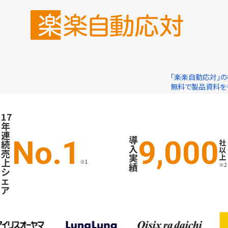
「楽楽自動応対」の
無料で製品資料を
17
年
連
導
No.1
9,000
続
社
入
以
売
実
上
上
※1
績
※2
シ
ェ
ア