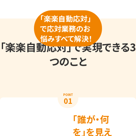
「楽楽自動応対」
で応対業務のお
悩みすべて解決！
「楽楽自動応対」で実現できる3
つのこと
POINT
01
「誰が・何
を」を見え