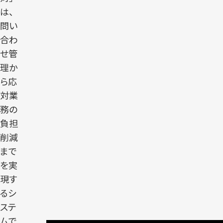
は、
問い
合わ
せ管
理か
ら応
対業
務の
負担
削減
まで
を実
現す
るシ
ステ
ムで