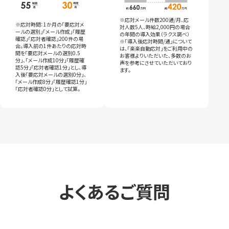
※応対メール件数200通/月、応
※応対時間：1か月の「要応対メ
対人数5人、時給2,000円の場合
ールの選別」「メール作成」「履歴
の年間の導入効果（ラクス調べ）
確認」「応対者確認」200件の場
※「導入後応対時間/通」について
合。導入前の1件あたりの応対時
は、「楽楽自動応対」をご利用中の
間を「要応対メールの選別0.5
お客様よりいただいた、多数のお
分」、「メール作成10分」「履歴確
声を参考にさせていただいており
認5分」「応対者確認1分」とし、導
ます。
入後「要応対メールの選別0分」、
「メール作成8分」「履歴確認1分」
「応対者確認0分」として試算。
よくあるご質問