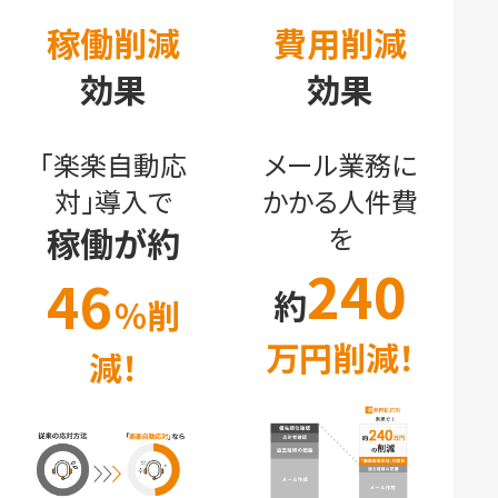
稼働削減
費用削減
効果
効果
「楽楽自動応
メール業務に
対」導入で
かかる人件費
稼働が約
を
240
46
約
％削
万円削減！
減！