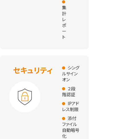
集
計
レ
ポ
ー
ト
セキュリティ
シング
ルサイン
オン
２段
階認証
IPアド
レス制限
添付
ファイル
自動暗号
化