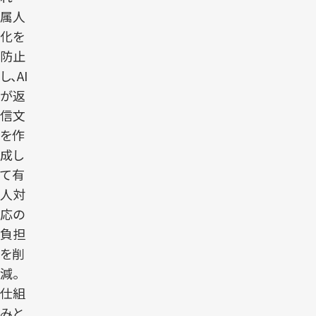
属人
化を
防止
し、AI
が返
信文
を作
成し
て有
人対
応の
負担
を削
減。
仕組
みと