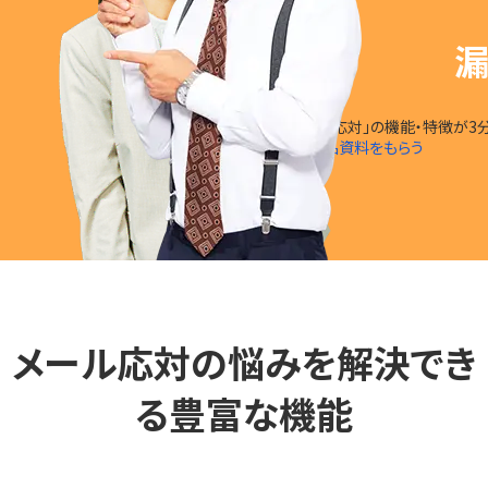
漏
「楽楽自動応対」の
機能・特徴
が
3
無料で製品資料をもらう
メール応対の悩みを解決でき
る豊富な機能