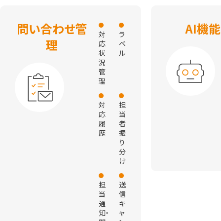
問い合わせ管
AI機能
対
ラ
理
応
ベ
状
ル
況
管
理
対
担
応
当
履
者
歴
振
り
分
け
担
送
当
信
通
キ
知・
ャ