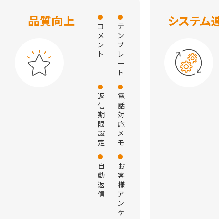
品質向上
システム
コ
テ
メ
ン
ン
プ
ト
レ
ー
ト
返
電
信
話
期
対
限
応
設
メ
定
モ
自
お
動
客
返
様
信
ア
ン
ケ