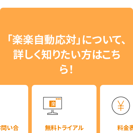
「楽楽自動応対」について、
詳しく知りたい方はこち
ら！
お問い合
無料トライアル
料金