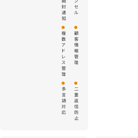
開
ン
封
セ
通
ル
知
複
顧
数
客
ア
情
ド
報
レ
管
ス
理
管
理
多
二
言
重
語
返
対
信
応
防
止