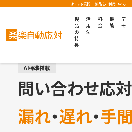
よくある質問
製品をご利用中の方
製
活
料
機
デ
品
用
金
能
モ
の
法
「メールディーラー」は
特
「楽楽自動応対」に名称
長
が変わりました
AI標準搭載
問い合わせ応対
漏れ
・
遅れ
・
手