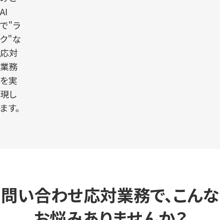
AI
で"ラ
ク"な
応対
業務
を実
現し
ます。
問い合わせ応対業務で、こんな
お悩みありませんか？