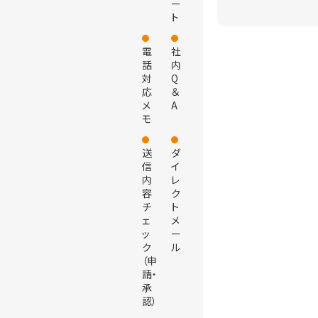
ー
ト
電
社
話
内
対
Q
応
＆
メ
A
モ
送
ダ
信
イ
内
レ
容
ク
チ
ト
ェ
メ
ッ
ー
ク
ル
（申
請・
承
認）