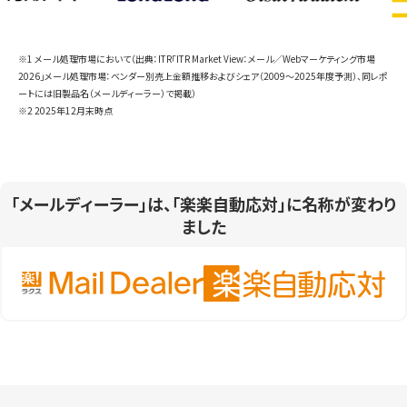
※1 メール処理市場において（出典：ITR「ITR Market View：メール／Webマーケティング市場
2026」メール処理市場：ベンダー別売上金額推移およびシェア（2009～2025年度予測）、同レポ
ートには旧製品名（メールディーラー）で掲載）
※2 2025年12月末時点
「メールディーラー」は、「楽楽自動応対」に名称が変わり
ました