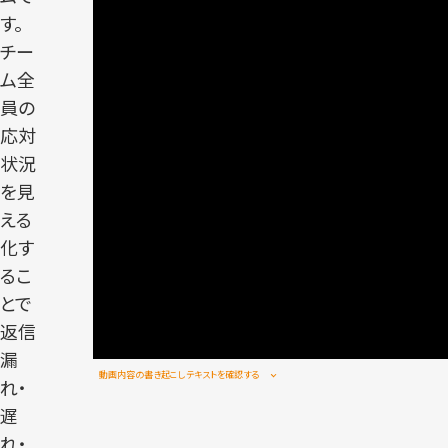
す。
チー
ム全
員の
応対
状況
を見
える
化す
るこ
とで
返信
漏
動画内容の書き起こしテキストを確認する
れ・
遅
れ・