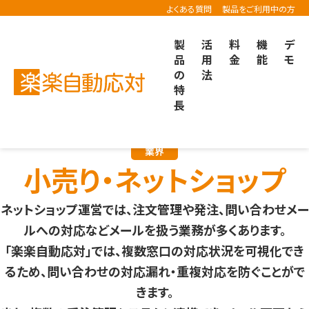
よくある質問
製品をご利用中の方
製
活
料
機
デ
品
用
金
能
モ
の
法
楽楽自動応対TOP
導入事例
小売り・ネットショップでの事例
特
長
業界
小売り・ネットショップ
ネットショップ運営では、注文管理や発注、問い合わせメー
ルへの対応などメールを扱う業務が多くあります。
「楽楽自動応対」では、複数窓口の対応状況を可視化でき
るため、問い合わせの対応漏れ・重複対応を防ぐことがで
きます。