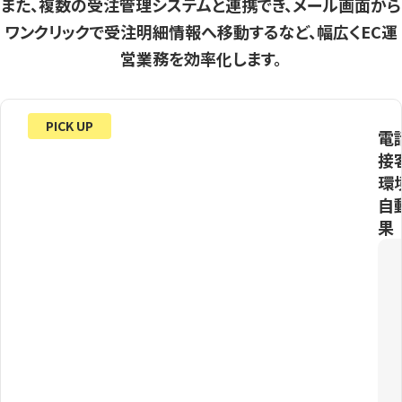
また、複数の受注管理システムと連携でき、メール画面から
ワンクリックで受注明細情報へ移動するなど、幅広くEC運
営業務を効率化します。
PICK UP
電
接
環
自
果