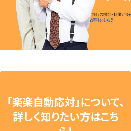
「楽楽自動応対」の
機能・特徴
が
3
無料で製品資料をもらう
「楽楽自動応対」について、
詳しく知りたい方はこち
ら！