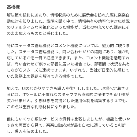
高橋様
解決策の検討にあたり、情報収集のために展示会を訪れた際に楽楽自
動応対を知りました。説明を聞く中で、情報共有の効率化や対応状況
のリアルタイムな可視化といった機能が、当社の抱えていた課題にそ
のまま応えるものだと感じました。
特にステータス管理機能とコメント機能については、魅力的に映りま
した。ステータス管理機能は、問い合わせがどの段階にあり、誰が対
応しているかを一目で把握できます。また、コメント機能を活用すれ
ば、問い合わせが誤った部署に届いた場合でも、部署間で状況を共有
しながらスムーズに連携できます。いずれも、当社が日常的に感じて
いた業務上の課題を解消できる機能でした。
加えて、UIのわかりやすさも導入を後押ししました。現場へ定着させ
るには、ITツールに不慣れなスタッフでも直感的に操作できる仕様が
欠かせません。引き継ぎを前提とした運用体制を構築するうえでも、
この点は重要な判断材料になりました。
他にもいくつか類似サービスの資料は比較しましたが、機能と使いや
すさの両面から見て、楽楽自動応対が最も自社に適していると判断
し、導入を決めました。