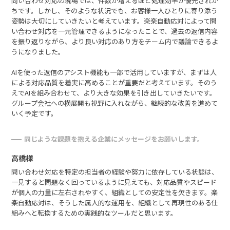
問い合わせ対応の現場では、件数が増えるほど処理効率が優先されが
ちです。しかし、そのような状況でも、お客様一人ひとりに寄り添う
姿勢は大切にしていきたいと考えています。楽楽自動応対によって問
い合わせ対応を一元管理できるようになったことで、過去の返信内容
を振り返りながら、より良い対応のあり方をチーム内で議論できるよ
うになりました。
AIを使った返信のアシスト機能も一部で活用していますが、まずは人
による対応品質を着実に高めることが重要だと考えています。そのう
えでAIを組み合わせて、より大きな効果を引き出していきたいです。
グループ会社への横展開も視野に入れながら、継続的な改善を進めて
いく予定です。
同じような課題を抱える企業にメッセージをお願いします。
高橋様
問い合わせ対応を特定の担当者の経験や努力に依存している状態は、
一見すると問題なく回っているように見えても、対応品質やスピード
が個人の力量に左右されやすく、組織としての安定性を欠きます。楽
楽自動応対は、そうした属人的な運用を、組織として再現性のある仕
組みへと転換するための実践的なツールだと思います。