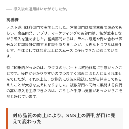
導入後の運用はいかがでしたか。
高橋様
テスト運用は各部門で実施しました。営業部門は現場主導で進めても
らい、商品開発、アプリ、マーケティングの各部門は、私が並走しな
がら導入を進めました。営業部門からは、ラベル設定や問い合わせ区
分など初期設計に関する相談もありましたが、大きなトラブルは発生
せず、全体としては想定以上にスムーズに移行できたと感じていま
す。
特に印象的だったのは、ラクスのサポートは終始非常に手厚かったこ
とです。操作が分かりやすいのでつまずく場面はほとんど見られませ
んでしたが、それ以上に、定期的に状況を確認しながら伴走してもら
えたことが大きな支えになりました。複数部門へ同時に展開する負荷
の高い導入を主導できたのは、こうした手厚い支援があったからこそ
だと感じています。
対応品質の向上により、SNS上の評判が目に見
えて変わった