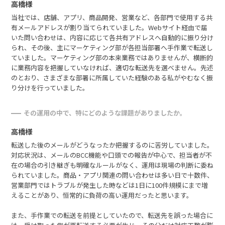
高橋様
当社では、店舗、アプリ、商品開発、営業など、各部門で使用する共
有メールアドレスが割り当てられていました。Webサイト経由で届
いた問い合わせは、内容に応じて各共有アドレスへ自動的に振り分け
られ、その後、主にマーケティング部が各担当部署へ手作業で転送し
ていました。マーケティング部の本来業務ではありませんが、横断的
に業務内容を把握していなければ、適切な転送先を選べません。先述
のとおり、さまざまな部署に所属していた経験のある私がやむなく振
り分けを行っていました。
その運用の中で、特にどのような課題がありましたか。
高橋様
転送した後のメールがどうなったか把握するのに苦労していました。
対応状況は、メールのBCC機能や口頭での報告が中心で、担当者が不
在の場合の引き継ぎも明確なルールがなく、運用は現場の判断に委ね
られていました。商品・アプリ関連の問い合わせは多い日で十数件、
営業部門ではトラブルが発生した時などは1日に100件規模にまで増
えることがあり、恒常的に負荷の高い運用だったと思います。
また、手作業での転送を前提としていたので、転送先を誤った場合に