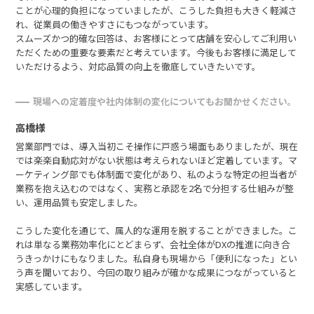
ことが心理的負担になっていましたが、こうした負担も大きく軽減さ
れ、従業員の働きやすさにもつながっています。
スムーズかつ的確な回答は、お客様にとって店舗を安心してご利用い
ただくための重要な要素だと考えています。今後もお客様に満足して
いただけるよう、対応品質の向上を徹底していきたいです。
現場への定着度や社内体制の変化についてもお聞かせください。
高橋様
営業部門では、導入当初こそ操作に戸惑う場面もありましたが、現在
では楽楽自動応対がない状態は考えられないほど定着しています。マ
ーケティング部でも体制面で変化があり、私のような特定の担当者が
業務を抱え込むのではなく、実務と承認を2名で分担する仕組みが整
い、運用品質も安定しました。
こうした変化を通じて、属人的な運用を脱することができました。こ
れは単なる業務効率化にとどまらず、会社全体がDXの推進に向き合
うきっかけにもなりました。私自身も現場から「便利になった」とい
う声を聞いており、今回の取り組みが確かな成果につながっていると
実感しています。