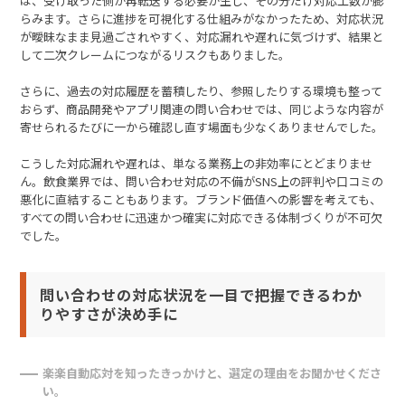
は、受け取った側が再転送する必要が生じ、その分だけ対応工数が膨
らみます。さらに進捗を可視化する仕組みがなかったため、対応状況
が曖昧なまま見過ごされやすく、対応漏れや遅れに気づけず、結果と
して二次クレームにつながるリスクもありました。
さらに、過去の対応履歴を蓄積したり、参照したりする環境も整って
おらず、商品開発やアプリ関連の問い合わせでは、同じような内容が
寄せられるたびに一から確認し直す場面も少なくありませんでした。
こうした対応漏れや遅れは、単なる業務上の非効率にとどまりませ
ん。飲食業界では、問い合わせ対応の不備がSNS上の評判や口コミの
悪化に直結することもあります。ブランド価値への影響を考えても、
すべての問い合わせに迅速かつ確実に対応できる体制づくりが不可欠
でした。
問い合わせの対応状況を一目で把握できるわか
りやすさが決め手に
楽楽自動応対を知ったきっかけと、選定の理由をお聞かせくださ
い。