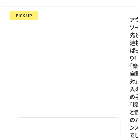
PICK UP
ア
ソ
先
連
ば
り！
「
自
対
入
め
「
と
の
ン
で