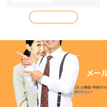
導入事例トップへ
メー
「楽楽自動応対」の
機能・特徴
が
3
無料で製品資料をもらう