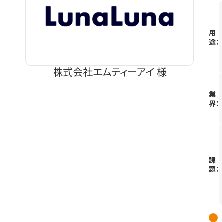
用
途：
株式会社エムティーアイ 様
業
界：
課
題：