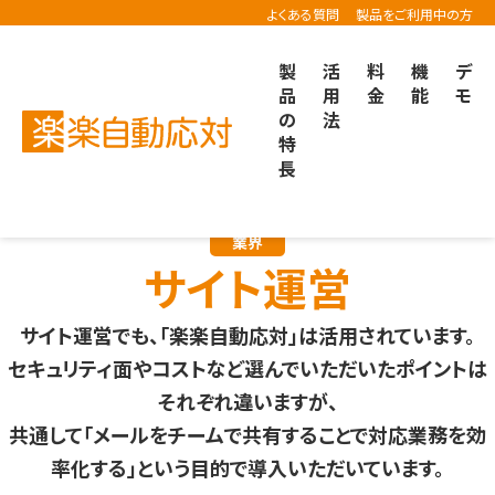
よくある質問
製品をご利用中の方
製
活
料
機
デ
品
用
金
能
モ
の
法
楽楽自動応対TOP
導入事例
サイト運営での事例
特
長
業界
サイト運営
サイト運営でも、「楽楽自動応対」は活用されています。
セキュリティ面やコストなど選んでいただいたポイントは
それぞれ違いますが、
共通して「メールをチームで共有することで対応業務を効
率化する」という目的で導入いただいています。