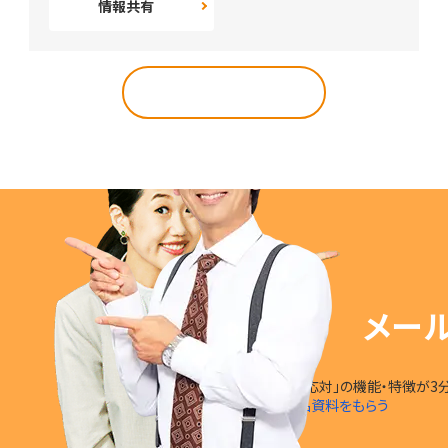
情報共有
導入事例トップへ
メー
「楽楽自動応対」の
機能・特徴
が
3
無料で製品資料をもらう