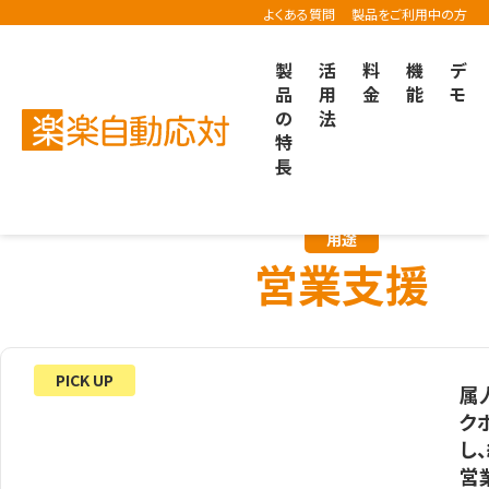
よくある質問
製品をご利用中の方
製
活
料
機
デ
品
用
金
能
モ
の
法
楽楽自動応対TOP
導入事例
営業支援での事例
特
長
用途
営業支援
PICK UP
属
ク
し
営