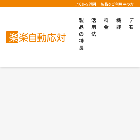
よくある質問
製品をご利用中の方
製
活
料
機
デ
品
用
金
能
モ
の
法
楽楽自動応対TOP
導入事例
特
長
的な問い合わせ管理へ。「鳥貴族」が問い合わせの一括管
的な問い合わせ管理へ。「鳥貴族」が問い合わせの一括管
ルーイングには根強いファンが多いのか。感動体験を生む
ルーイングには根強いファンが多いのか。感動体験を生む
ール対応を仕組み化。HISが「楽楽自動応対」で実現した
ール対応を仕組み化。HISが「楽楽自動応対」で実現した
対を見直し接客に集中できる環境へ。IVRと「楽楽自動応対
対を見直し接客に集中できる環境へ。IVRと「楽楽自動応対