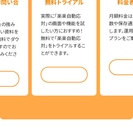
お問い合
無料トライアル
料金
実際に「楽楽自動応
月額料金は
対」の画面や機能を試
数や保存通
」の強み
したい方におすすめ！
します。運
い資料を
無料で「楽楽自動応
プランをご
無料でダウ
対」をトライアルするこ
すのでお
とができます。
みくださ
料金
試してみる
らう