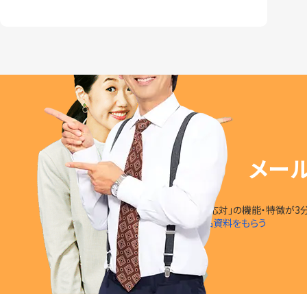
メー
「楽楽自動応対」の
機能・特徴
が
3
無料で製品資料をもらう