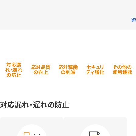
資
対応漏
応対品質
応対稼働
セキュリ
その他の
れ・遅れ
の向上
の削減
ティ強化
便利機能
の防止
対応漏れ・遅れの防止