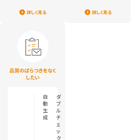
詳しく見る
詳しく見る
品質のばらつきをなく
したい
自
ダ
動
ブ
生
ル
成
チ
ェ
ッ
ク