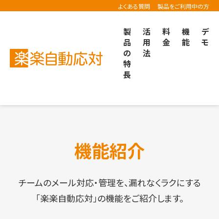
よくある質問
製品をご利用中の方
製
活
料
機
デ
品
用
金
能
モ
の
法
「メールディーラー」は
特
「楽楽自動応対」に名称
長
が変わりました
楽楽自動応対TOP
機能紹介
機能紹介
チームのメール対応・管理を、漏れなくラクにする
「楽楽自動応対」の機能をご紹介します。