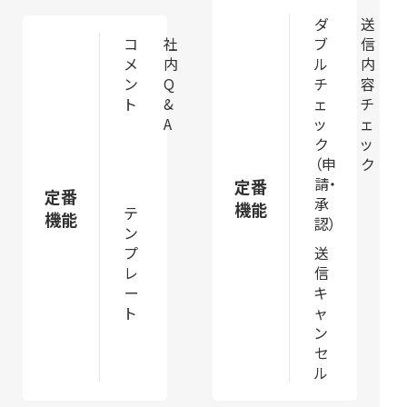
ダ
送
コ
社
ブ
信
メ
内
ル
内
ン
Q
チ
容
ト
&
ェ
チ
A
ッ
ェ
ク
ッ
（申
ク
請・
定番
定番
承
機能
テ
機能
認）
ン
プ
送
レ
信
ー
キ
ト
ャ
ン
セ
ル