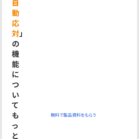
自
動
応
対
」
の
機
能
に
つ
い
て
も
無料で製品資料をもらう
っ
と