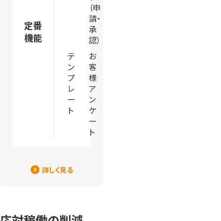
（申
請・
定番
承
機能
認）
テ
お
ン
客
プ
様
レ
ア
ー
ン
ト
ケ
ー
ト
詳しく見る
応対稼働の削減