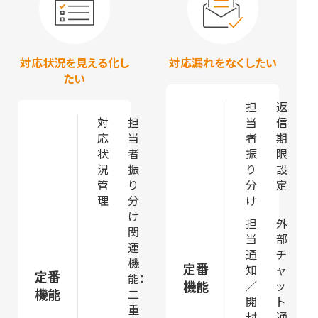
対応状況を見える化し
対応漏れをなくしたい
たい
担
返
対
担
当
信
応
当
者
期
状
者
振
限
況
振
り
設
管
り
分
定
理
分
け
け
担
外
関
当
部
連
通
チ
機
定番
知
ャ
定番
能：
機能
／
ッ
機能
二
開
ト
重
封
通