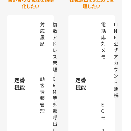
化したい
理したい
対
複
電
LI
応
数
話
N
履
ア
応
E
歴
ド
対
公
レ
メ
式
ス
モ
ア
管
カ
理
ウ
ン
顧
C
定番
定番
ト
客
R
機能
機能
連
情
M
携
報
等
管
外
E
理
部
C
呼
モ
出
ー
し
ル