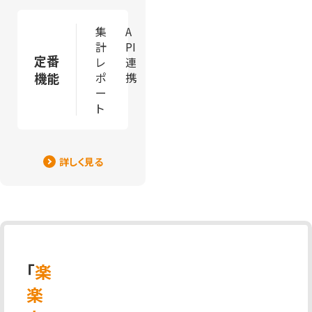
集
A
計
PI
定番
レ
連
機能
ポ
携
ー
ト
詳しく見る
「
楽
楽