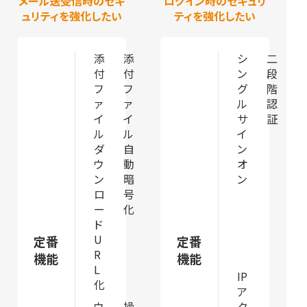
メール送受信時のセキ
ログイン時のセキュリ
ュリティを強化したい
ティを強化したい
添
添
シ
二
付
付
ン
段
フ
フ
グ
階
ァ
ァ
ル
認
イ
イ
サ
証
ル
ル
イ
ダ
自
ン
ウ
動
オ
ン
暗
ン
ロ
号
ー
化
ド
U
定番
定番
R
機能
機能
L
IP
化
ア
ウ
操
ク