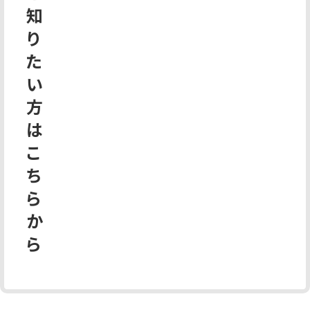
知
り
た
い
方
は
こ
ち
ら
か
ら