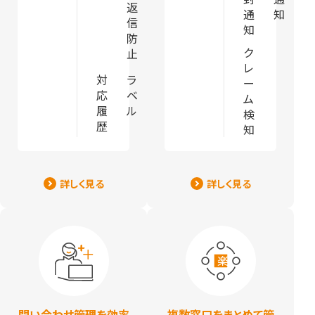
返
通
知
信
知
防
ク
止
レ
対
ラ
ー
応
ベ
ム
履
ル
検
歴
知
詳しく見る
詳しく見る
問い合わせ管理を効率
複数窓口をまとめて管