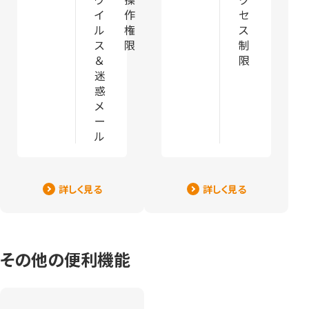
イ
作
セ
ル
権
ス
ス
限
制
＆
限
迷
惑
メ
ー
ル
詳しく見る
詳しく見る
その他の便利機能