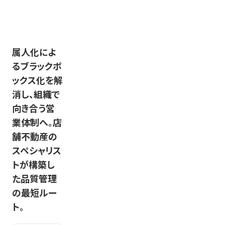
なぜヤッホー
全国100ホ
属人化によ
ブルーイング
テルを展開
るブラックボ
には根強い
する企業が
ックス化を解
ファンが多い
実現した、メ
消し、組織で
のか。感動体
ール対応の
向き合う営
験を生むメ
効率化とブ
業体制へ。店
ール対応の
ランドの信
舗不動産の
仕組みとは？
頼を両立す
スペシャリス
る仕組みと
トが構築し
は
た品質管理
の最短ルー
ト。
ヤッホーブル
ーイング様