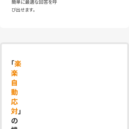
簡単に最適な回答を呼
び出せます。
「
楽
楽
自
動
応
対
」
の