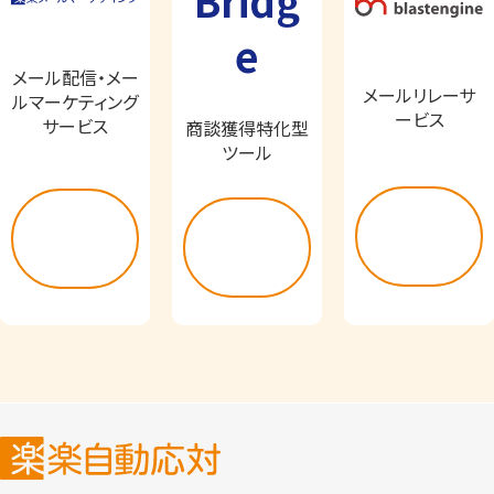
ービス
サービス
商談獲得特化型
ツール
詳し
詳し
詳し
く見
く見
く見
る
る
る
製品の特長
インサイドセールス