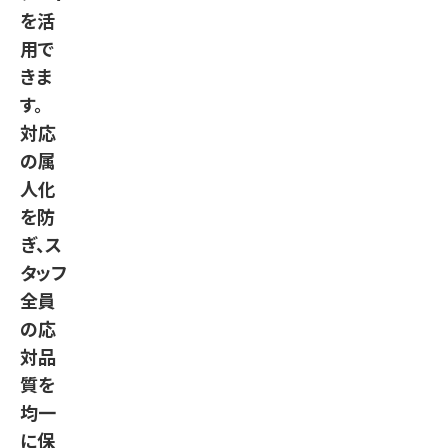
を活
用で
きま
す。
対応
の属
人化
を防
ぎ、ス
タッフ
全員
の応
対品
質を
均一
に保