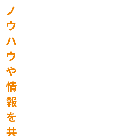
ノ
ウ
ハ
ウ
や
情
報
を
共