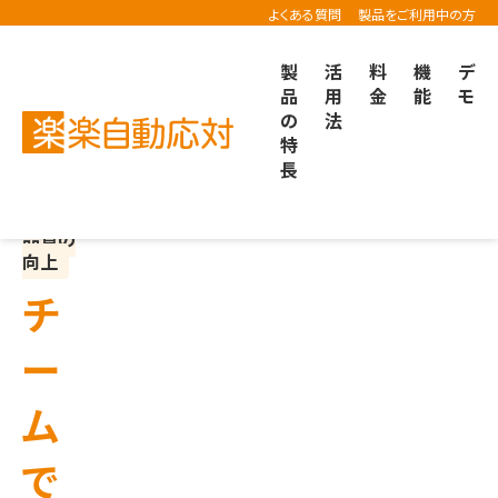
よくある質問
製品をご利用中の方
製
活
料
機
デ
品
用
金
能
モ
の
法
楽楽自動応対TOP
機能紹介
チームでノウハウや情報を共有したい
特
長
応対
品質の
向上
チ
ー
ム
で