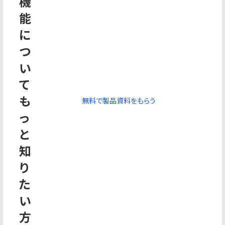
機
能
に
つ
い
て
も
無料で製品資料をもらう
っ
と
知
り
た
い
方