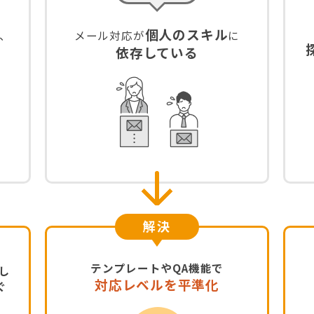
個人のスキル
、
メール対応が
に
依存している
解決
テンプレートやQA機能で
し
対応レベルを平準化
ぐ