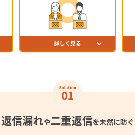
詳しく見る
Solution
01
返信漏れ
二重返信
や
を未然に防ぐ