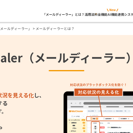
「メールディーラー」とは？
活用法
料金
機能
AI機能
連携シス
メールディーラー」
> メールディーラーとは？
Dealer（メールディーラ
状況を見える化
し、
する
す。
や