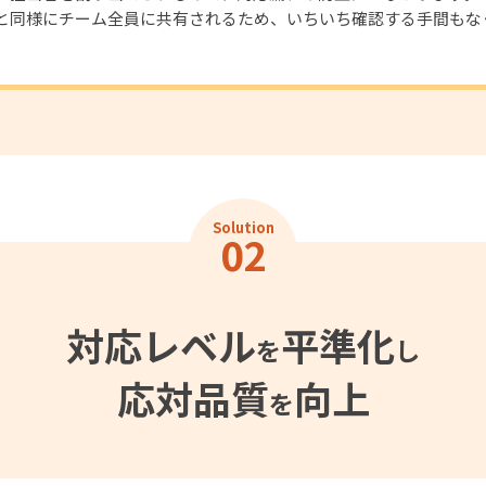
と同様にチーム全員に共有されるため、いちいち確認する手間もな
Solution
02
対応レベル
平準化
を
し
応対品質
向上
を