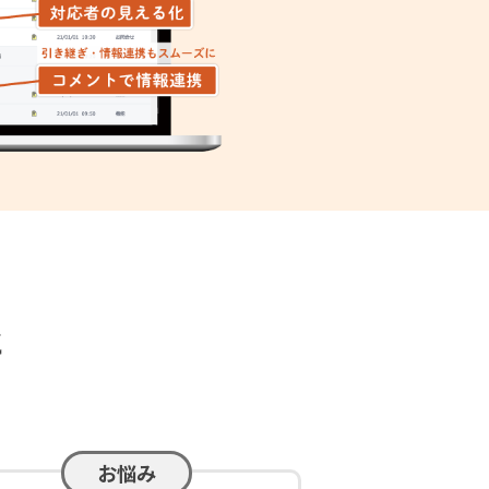
と
お悩み