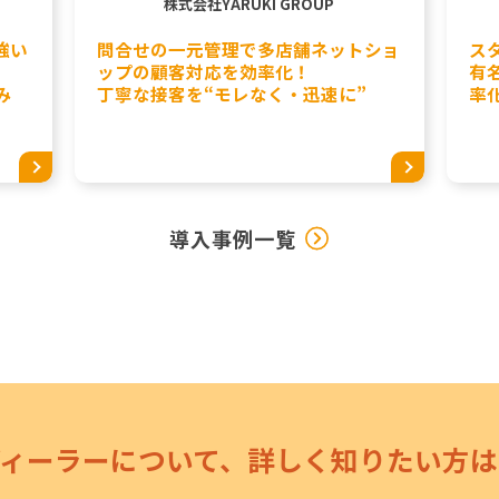
株式会社YARUKI GROUP
強い
問合せの一元管理で多店舗ネットショ
ス
ップの顧客対応を効率化！
有
み
丁寧な接客を“モレなく・迅速に”
率
導入事例一覧
ディーラーについて、詳しく知りたい方は