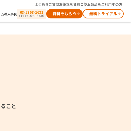
よくあるご質問
お役立ち資料
コラム
製品をご利用中の方
03-5368-1631
資料をもらう
無料トライアル
テム
導入事例
（平日9:00～18:00）
すること