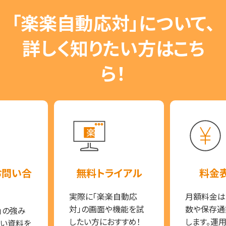
「楽楽自動応対」について、
詳しく知りたい方はこち
ら！
お問い合
無料トライアル
料金
実際に「楽楽自動応
月額料金は
対」の画面や機能を試
数や保存通
」の強み
したい方におすすめ！
します。運
い資料を