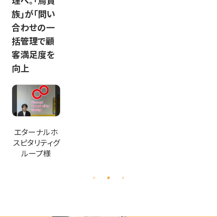
対応が解消！
HISが「楽楽
理へ。「鳥貴
楽天SOY受
自動応対」で
族」が「問い
賞の腕時計
実現した対
合わせの一
EC、ペリオド
応漏れ抑制
括管理で顧
の「メールデ
の運用
客満足度を
ィーラー」活
向上
用法
HIS様
エターナル
グ
スピタリティ
ペリオド様
ループ様