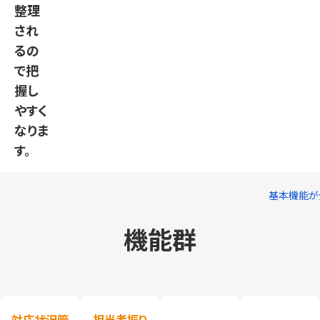
整理
され
るの
で把
握し
やすく
なりま
す。
基本機能が
機能群
対応状況管
担当者振り