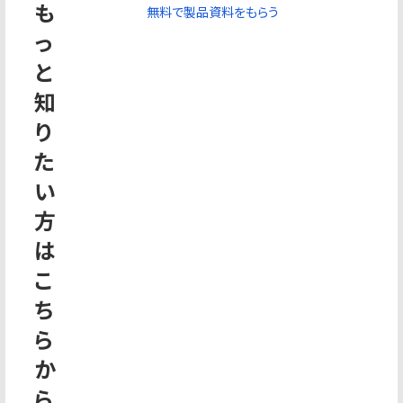
も
無料で製品資料をもらう
っ
と
知
り
た
い
方
は
こ
ち
ら
か
ら