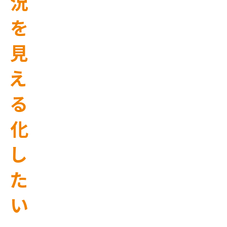
況
を
見
え
る
化
し
た
い