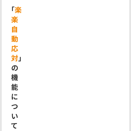
「
楽
楽
自
動
応
対
」
の
機
能
に
つ
い
て