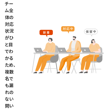
チー
ム全
体の
対応
状況
がひ
と目
でわ
かる
ため、
複数
名で
も漏
れの
ない
問い