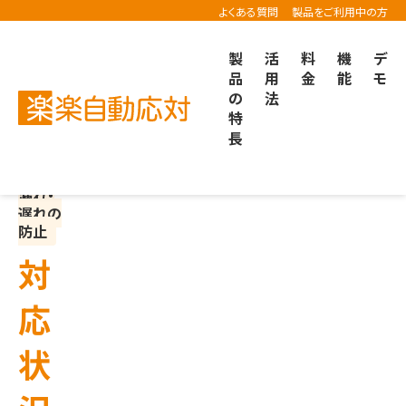
よくある質問
製品をご利用中の方
製
活
料
機
デ
品
用
金
能
モ
の
法
楽楽自動応対TOP
機能紹介
対応状況を見える化したい
特
長
対応
漏れ・
遅れの
防止
対
応
状