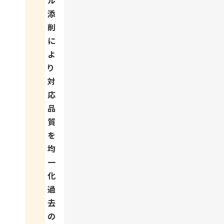
ル
添
削
に
よ
り
対
応
品
質
を
均
一
化
過
去
の