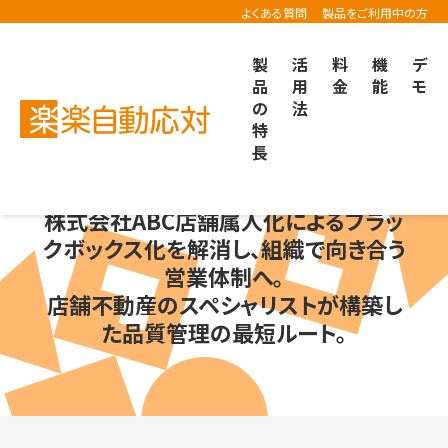
よくある質問
製品をご利用中の方
製
活
料
機
デ
品
用
金
能
モ
の
法
楽楽自動応対TOP
導入事例
株式会社ABC店舗様の「楽楽自動応対」導入事例
特
長
株式会社ABC店舗
属人化によるブラッ
クボックス化を解消し、組織で向き合う
営業体制へ。
店舗不動産のスペシャリストが構築し
た品質管理の最短ルート。