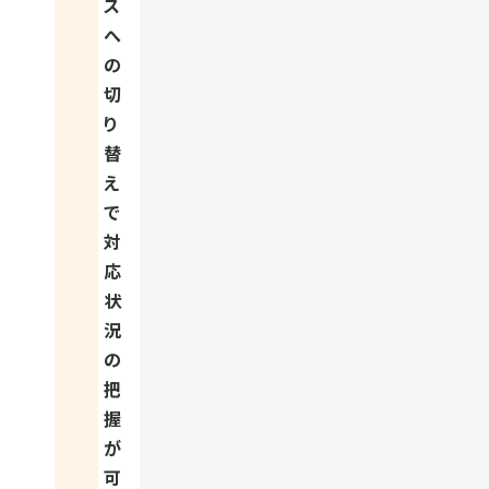
ス
へ
の
切
り
替
え
で
対
応
状
況
の
把
握
が
可