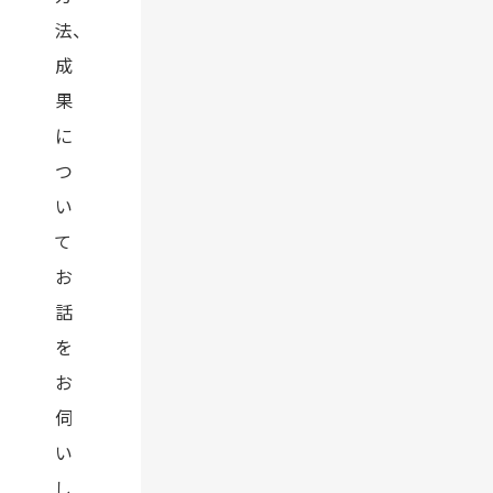
法、
成
果
に
つ
い
て
お
話
を
お
伺
い
し