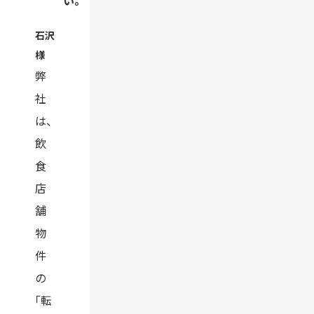
い。
石沢
様
弊
社
は、
飲
食
店
舗
物
件
の
「転