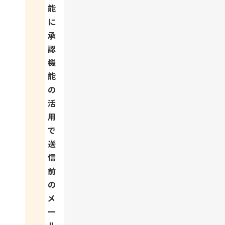
能
に
承
認
機
能
の
活
用
で
送
信
前
の
メ
ー