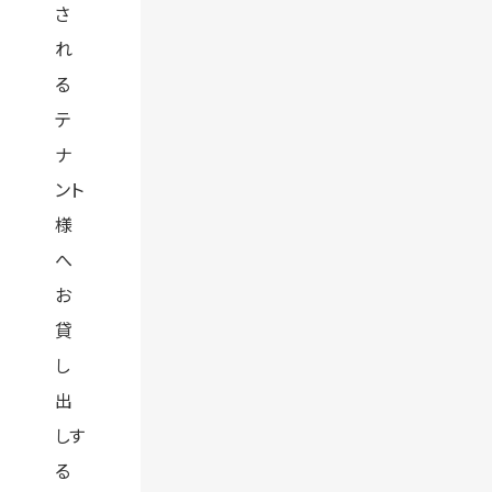
さ
れ
る
テ
ナ
ント
様
へ
お
貸
し
出
しす
る