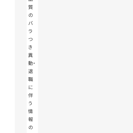
質
の
バ
ラ
つ
き
異
動・
退
職
に
伴
う
情
報
の