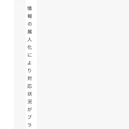
情
報
の
属
人
化
に
よ
り
対
応
状
況
が
ブ
ラ