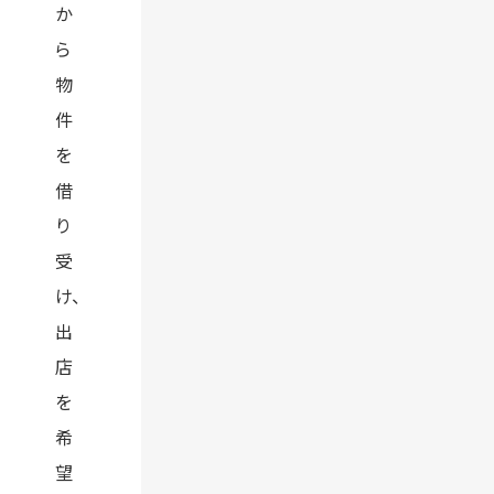
か
ら
物
件
を
借
り
受
け、
出
店
を
希
望