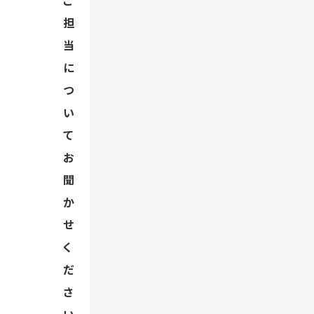
ご
担
当
に
つ
い
て
お
聞
か
せ
く
だ
さ