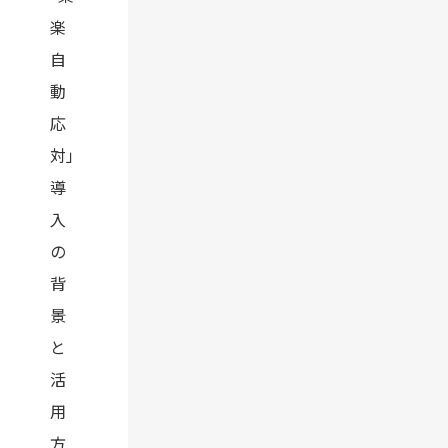
楽
自
動
応
対」
導
入
の
背
景
と
活
用
方