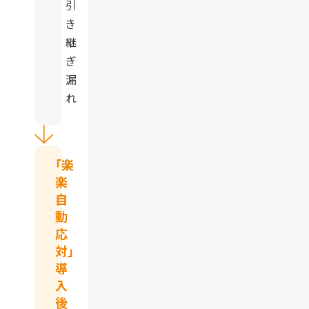
引
き
継
ぎ
漏
れ
「楽
楽
自
動
応
対」
導
入
後