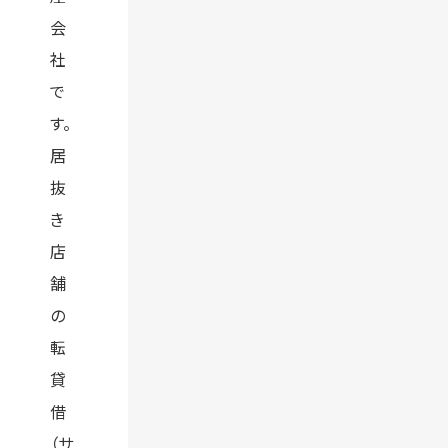
会
社
で
す。
居
抜
き
店
舗
の
転
貸
借
（サ