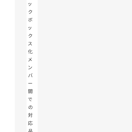
ッ
ク
ボ
ッ
ク
ス
化
メ
ン
バ
ー
間
で
の
対
応
品