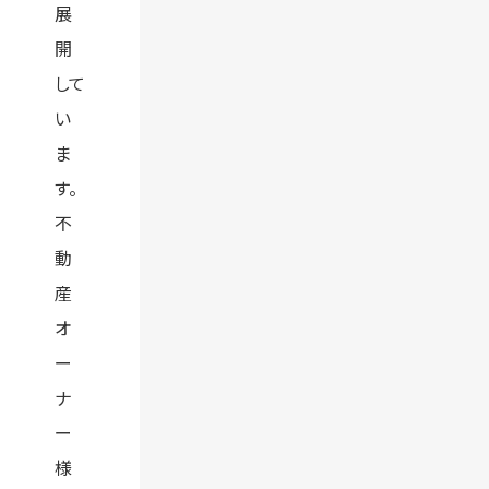
展
開
して
い
ま
す。
不
動
産
オ
ー
ナ
ー
様