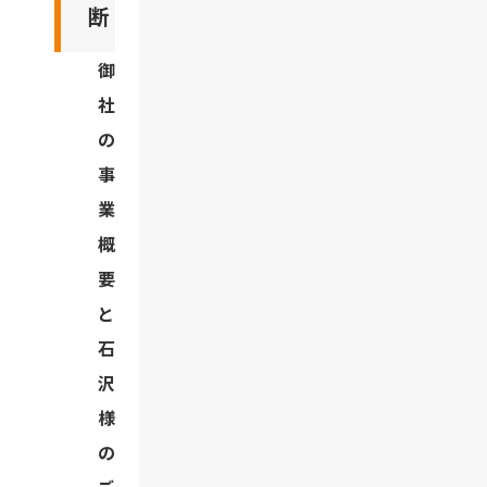
断
御
社
の
事
業
概
要
と
石
沢
様
の