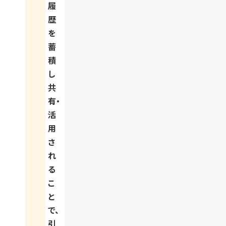
履
歴
を
蓄
積
し
共
有・
活
用
さ
れ
る
こ
と
で、
引