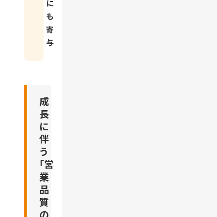
に
も
寄
与
成
長
に
伴
う
「営
業
品
質
の