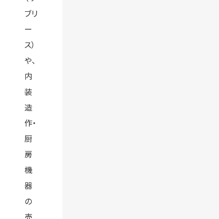
ブリ
ー
ス）
や、
内
装
造
作・
厨
房
機
器
の
売