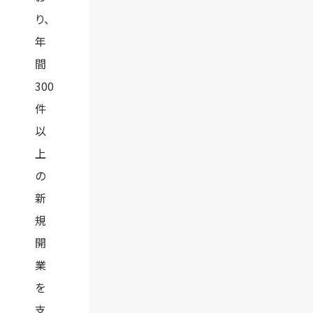
り、
年
間
300
件
以
上
の
新
規
開
業
を
支