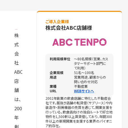
ご導入企業様
株式会社ABC店舗様
株
式
会
利用規模単位
～80名規模（営業、カス
社
タマーサポート部門に
て利用）
ABC
企業規模
51名〜100名
用途
営業用途、顧客からの
店
問い合わせ対応
業種
不動産業
舗
URL
WEBサイトへ
は、
2002年創業の飲食店舗に特化した不動産会
社です。居抜き店舗の転貸借（サブリース）や内
2002
装造作・厨房機器の売買を通じて、開業支援を
行っている。飲食店向けの独自ルートで好立地
年
物件を1,500軒以上賃貸借しており、年間300
件以上の新規開業を支援する業界のパイオニ
創
ア的存在。