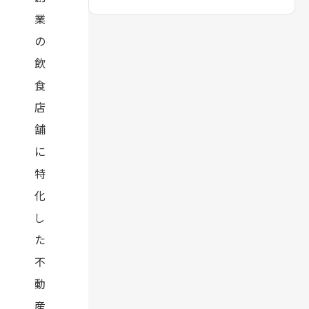
業
の
飲
食
店
舗
に
特
化
し
た
不
動
産