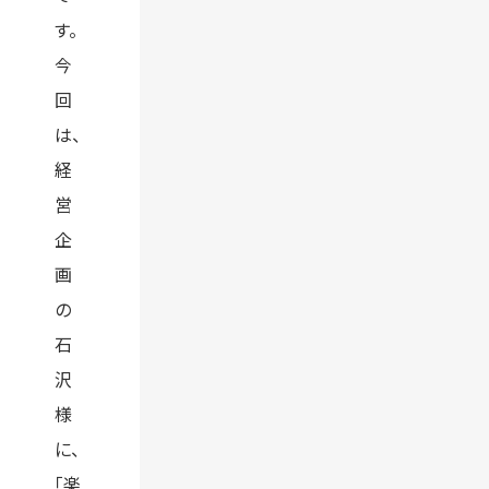
す。
今
回
は、
経
営
企
画
の
石
沢
様
に、
「楽