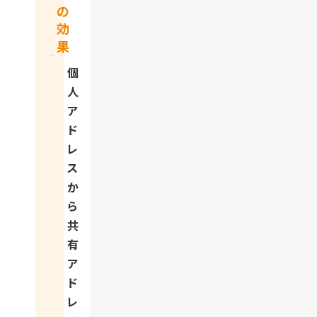
の
効
果
個
人
ア
ド
レ
ス
か
ら
共
有
ア
ド
レ