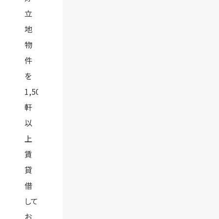
立
地
物
件
を
1,500
軒
以
上
賃
貸
借
して
お