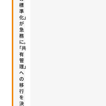
標
準
化」
が
急
務
に。
「共
有
管
理」
へ
の
移
行
を
決