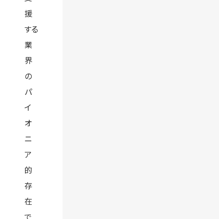
援
する
業
界
の
パ
イ
オ
ニ
ア
的
存
在
で