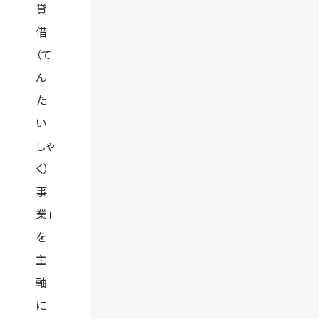
貸
借
（て
ん
た
い
しゃ
く）
事
業」
を
主
軸
に