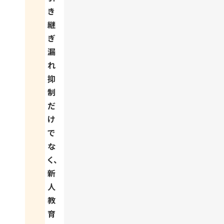
き
継
ぎ
漏
れ
抑
制
だ
け
で
な
く、
新
人
教
育