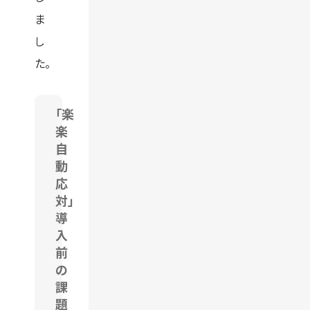
ま
し
た。
「楽
楽
自
動
応
対」
導
入
前
の
課
題