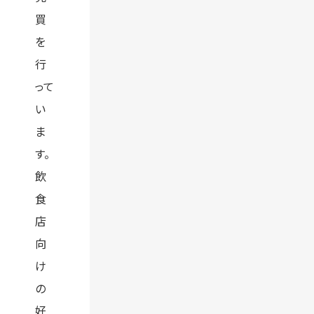
買
を
行
って
い
ま
す。
飲
食
店
向
け
の
好