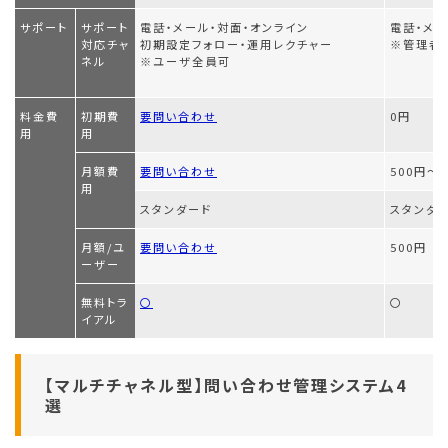
サポート
サポート
電話・メール・対面・オンライン
電話・メ
対応チャ
初期設定フォロー・運用レクチャー
※管理者
ネル
※ユーザ全員可
料金費
初期費
要問い合わせ
0円
用
用
月額費
要問い合わせ
500円～
用
スタンダード
スタンダ
月額/ユ
要問い合わせ
500円
ーザー
無料トラ
〇
〇
イアル
【マルチチャネル型】問い合わせ管理システム4
選