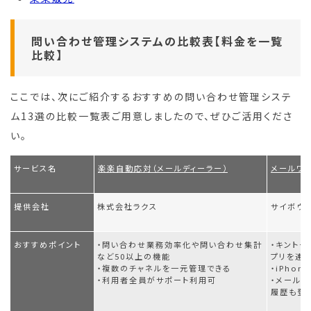
問い合わせ管理システムの比較表【料金を一覧
比較】
ここでは、次にご紹介するおすすめの問い合わせ管理システ
ム13選の比較一覧表ご用意しましたので、ぜひご活用くださ
い。
サービス名
楽楽自動応対（メールディーラー）
メールワ
提供会社
株式会社ラクス
サイボウ
おすすめポイント
・問い合わせ業務効率化や問い合わせ集計
・キント
など50以上の機能
プリを連
・複数のチャネルを一元管理できる
・iPho
・利用者全員がサポート利用可
・メール
履歴も登