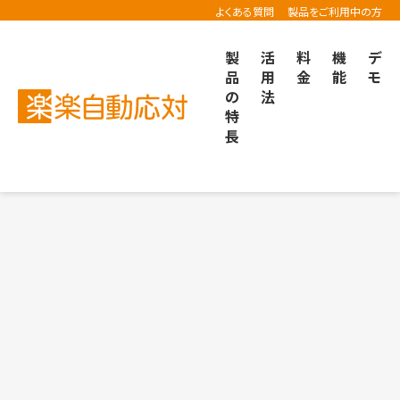
よくある質問
製品をご利用中の方
製
活
料
機
デ
品
用
金
能
モ
の
法
楽楽自動応対TOP
導入事例
特
長
的な問い合わせ管理へ。「鳥貴族」が問い合わせの一括管
的な問い合わせ管理へ。「鳥貴族」が問い合わせの一括管
ルーイングには根強いファンが多いのか。感動体験を生む
ルーイングには根強いファンが多いのか。感動体験を生む
ール対応を仕組み化。HISが「楽楽自動応対」で実現した
ール対応を仕組み化。HISが「楽楽自動応対」で実現した
対を見直し接客に集中できる環境へ。IVRと「楽楽自動応対
対を見直し接客に集中できる環境へ。IVRと「楽楽自動応対