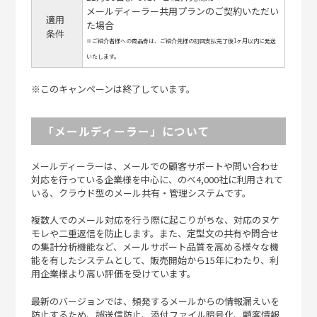
メールディーラー共用プランのご契約いただい
適用
た場合
条件
※ご紹介者様への商品券は、ご紹介先様の初回支払完了後1ヶ月以内に発送
いたします。
※このキャンペーンは終了しています。
「メールディーラー」について
メールディーラーは、メールでの顧客サポートや問い合わせ
対応を行っている企業様を中心に、のべ4,000社に利用されて
いる、クラウド型のメール共有・管理システムです。
複数人でのメール対応を行う際に起こりがちな、対応のヌケ
モレや二重返信を防止します。また、定型文の共有や問合せ
の集計分析機能など、メールサポート品質を高める様々な機
能を有したシステムとして、販売開始から15年にわたり、利
用企業様より高い評価を受けています。
最新のバージョンでは、頻発するメールからの情報漏えいを
防止するため、誤送信防止、添付ファイル暗号化、顧客情報