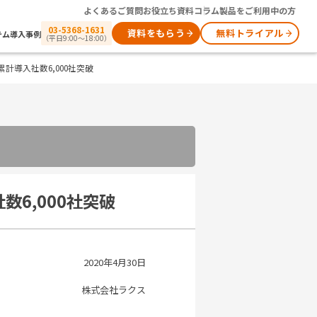
よくあるご質問
お役立ち資料
コラム
製品をご利用中の方
03-5368-1631
資料をもらう
無料トライアル
テム
導入事例
（平日9:00～18:00）
計導入社数6,000社突破
6,000社突破
2020年4月30日
株式会社ラクス