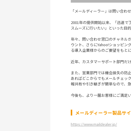
「メールディーラー」は問い合わ
2001年の提供開始以来、「迅速
スムーズに行いたい」といった目
年々、問い合わせ窓口のチャネルが
ウント、さらにYahoo!ショッピ
る導入企業様からのご要望をもと
近年、カスタマーサポート部門だ
また、営業部門では機会損失の防
あればどこからでもメールチェッ
報共有や引き継ぎが簡単なので、
今後も、より一層お客様にご満足
メールディーラー製品サ
https://www.maildealer.jp/