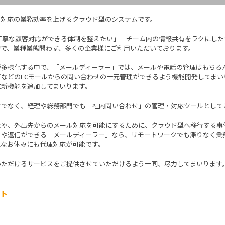
せ対応の業務効率を上げるクラウド型のシステムです。
で丁寧な顧客対応ができる体制を整えたい」「チーム内の情報共有をラクにし
的で、業種業態問わず、多くの企業様にご利用いただいております。
多様化する中で、「メールディーラー」では、メールや電話の管理はもちろんの
ングなどのECモールからの問い合わせの一元管理ができるよう機能開発してまいり
に新機能を追加してまいります。
けでなく、経理や総務部門でも「社内問い合わせ」の管理・対応ツールとして
止や、外出先からのメール対応を可能にするために、クラウド型へ移行する事
クや返信ができる「メールディーラー」なら、リモートワークでも滞りなく業
急なお休みにも代理対応が可能です。
いただけるサービスをご提供させていただけるよう一同、尽力してまいります
イト