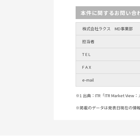
本件に関するお問い合
株式会社ラクス MD事業部
担当者
T E L
F A X
e-mail
※1 出典：ITR「ITR Market
※掲載のデータは発表日現在の情