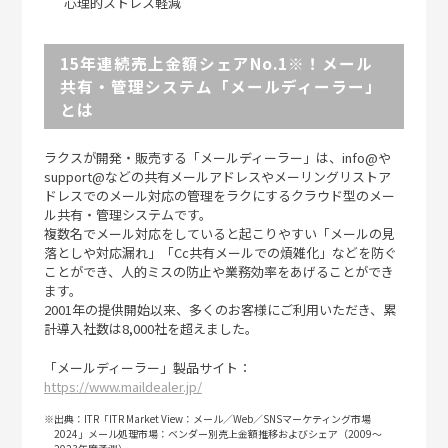
心理的ストレス軽減
15年連続売上金額シェアNo.1
※
！メール
共有・管理システム「メールディーラー」
とは
ラクスが開発・販売する「メールディーラー」は、info@や
support@などの共有メールアドレスやメーリングリストア
ドレスでのメール対応の管理をラクにするクラウド型のメー
ル共有・管理システムです。
複数名でメール対応をしていると起こりやすい「メールの見
落としや対応漏れ」「Cc共有メールでの煩雑化」などを防ぐ
ことができ、人的ミスの防止や業務効率をあげることができ
ます。
2001年の提供開始以来、多くのお客様にご利用いただき、累
計導入社数は8,000社を超えました。
「メールディーラー」製品サイト：
https://www.maildealer.jp/
※出典：ITR「ITR Market View：メール／Web／SNSマーケティング市場
2024」メール処理市場：ベンダー別売上金額推移およびシェア（2009～