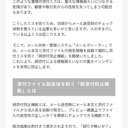
このような書類の添付ミスは、重大な情報漏えいにつながる
危険があり、顧客や取引先からの信用を失ってしまう可能性
もあります。
こうしたミスを防ぐため、日頃からメール送信前のチェック
体制を整えている企業も多いかと思いますが、人の手を介し
ている以上ミスは起こりえます。
そこで、メール共有・管理システム「メールディーラー」で
は、メール本文と添付ファイルの宛名情報を自動で識別し添
付ミスを防ぐ「誤添付防止機能」を開発いたしました。
これにより、誤添付による情報漏えいなどの重大インシデン
トを未然に防止します。
添付ファイル誤送信を防ぐ「誤添付防止機
能」とは
誤添付防止機能とは、メール送信時にメール本文と添付ファ
イルから法人名を自動で照合し、プレビュー画面上でファイ
ルの送信先が正しいか？を簡単にチェックできる機能です。
照合結果は色付きで表示されますので、「誤りが無いか？」