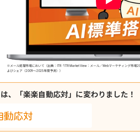
※メール処理市場において（出典：ITR「ITR Market View：メール／Webマーケティング
よびシェア（2009～2025年度予測））
ーは、「楽楽自動応対」に変わりました！