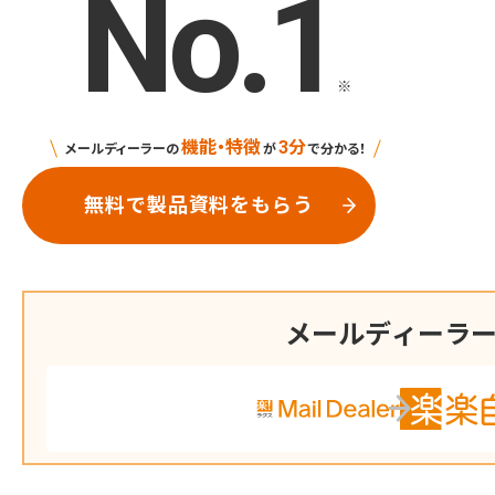
No.1
※
機能・特徴
3分
メールディーラーの
が
で分かる！
無料で製品資料をもらう
メールディーラ