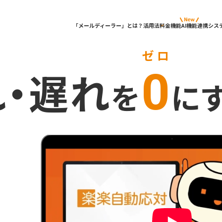
「メールディーラー」とは？
活用法
料金
機能
AI機能
連携シス
ゼロ
0
・遅れ
を
に