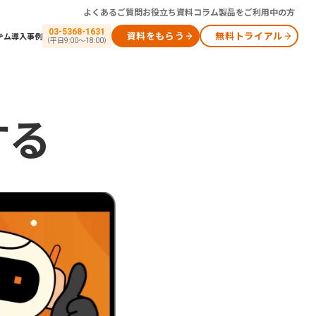
よくあるご質問
お役立ち資料
コラム
製品をご利用中の方
03-5368-1631
資料をもらう
無料トライアル
テム
導入事例
（平日9:00～18:00）
する