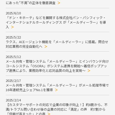
にあった“不満”の正体を徹底調査
2025/6/10
「ドン・キホーテ」などを展開する株式会社パン・パシフィック・
インターナショナルホールディングス が「メールディーラー」を導
入
2025/5/22
ラクス、AIエージェント機能を「メールディーラー」に搭載。問合せ
対応業務の完全自動化へ
2025/5/12
メール共有・管理システム「メールディーラー」とインバウンド向け
コールシステム「OSORA」がシステム連携を開始～着信ポップアッ
プ連携により、業務効率化と応対品質の向上を実現～
2025/2/17
メール共有・管理システム「メールディーラー」がメール処理市場で
16年連続売上シェアNo.1を獲得
2025/2/14
【カスタマーサポートの対応で企業の印象が向上！】約8割から、不
満/トラブル問い合わせ後の企業の対応に「満足」の声 約7割から
「信頼が高まった」との声