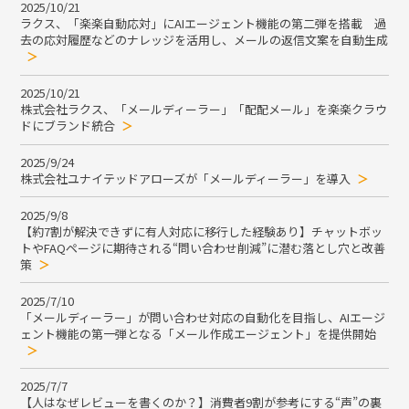
2025/10/21
ラクス、「楽楽自動応対」にAIエージェント機能の第二弾を搭載 過
去の応対履歴などのナレッジを活用し、メールの返信文案を自動生成
2025/10/21
株式会社ラクス、「メールディーラー」「配配メール」を楽楽クラウ
ドにブランド統合
2025/9/24
株式会社ユナイテッドアローズが「メールディーラー」を導入
2025/9/8
【約7割が解決できずに有人対応に移行した経験あり】チャットボッ
トやFAQページに期待される“問い合わせ削減”に潜む落とし穴と改善
策
2025/7/10
「メールディーラー」が問い合わせ対応の自動化を目指し、AIエージ
ェント機能の第一弾となる「メール作成エージェント」を提供開始
2025/7/7
【人はなぜレビューを書くのか？】消費者9割が参考にする“声”の裏