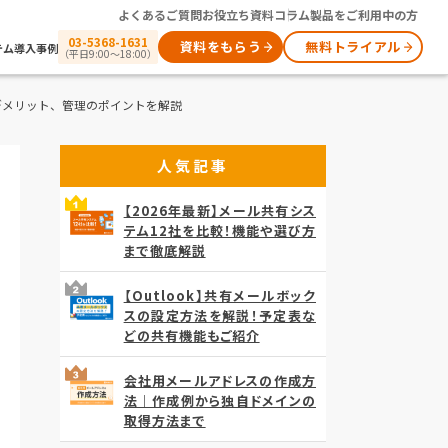
よくあるご質問
お役立ち資料
コラム
製品をご利用中の方
03-5368-1631
資料をもらう
無料トライアル
テム
導入事例
（平日9:00～18:00）
デメリット、管理のポイントを解説
人気記事
【2026年最新】メール共有シス
テム12社を比較！機能や選び方
まで徹底解説
【Outlook】共有メールボック
スの設定方法を解説！予定表な
どの共有機能もご紹介
会社用メールアドレスの作成方
法｜作成例から独自ドメインの
取得方法まで