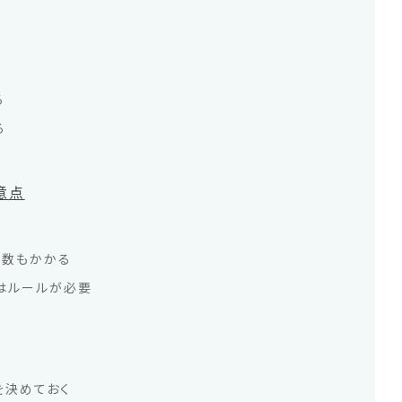
る
る
意点
る
工数もかかる
はルールが必要
を決めておく