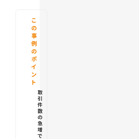
こ
の
事
例
の
ポ
イ
ン
ト
取
引
件
数
の
急
増
で