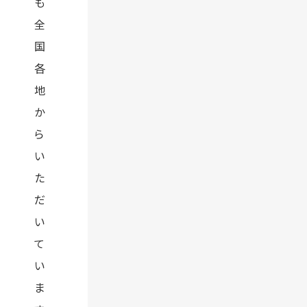
も
全
国
各
地
か
ら
い
た
だ
い
て
い
ま