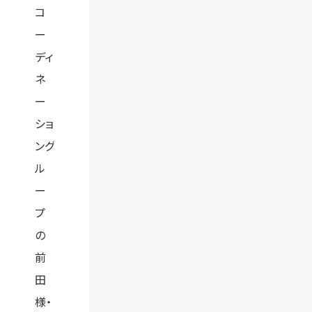
コ
ー
ディ
ネ
ー
ショ
ング
ル
ー
プ
の
前
田
様・