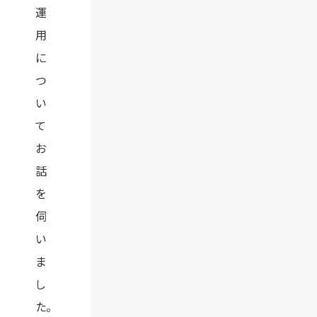
運
用
に
つ
い
て
お
話
を
伺
い
ま
し
た。