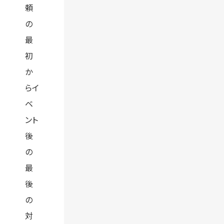
頼
の
最
初
か
らイ
ベ
ント
後
の
最
後
の
対