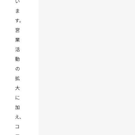
い
ま
す。
営
業
活
動
の
拡
大
に
加
え、
コ