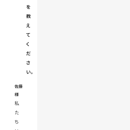
を
教
え
て
く
だ
さ
い。
佐藤
様
私
た
ち