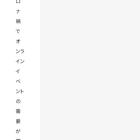
ロ
ナ
禍
で
オ
ンラ
イン
イ
ベ
ント
の
需
要
が