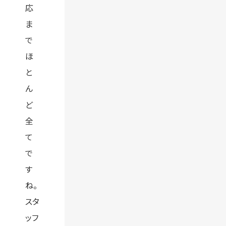
応
ま
で
ほ
と
ん
ど
全
て
で
す
ね。
スタ
ッフ