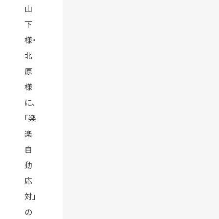
山
下
様・
北
原
様
に、
「楽
楽
自
動
応
対」
の