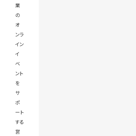
業
の
オ
ンラ
イン
イ
ベ
ント
を
サ
ポ
ート
する
営