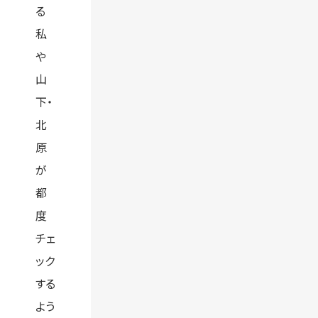
る
私
や
山
下・
北
原
が
都
度
チェ
ック
する
よう