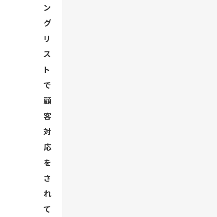
ン
グ
リ
ス
ト
で
顧
客
対
応
を
さ
れ
て