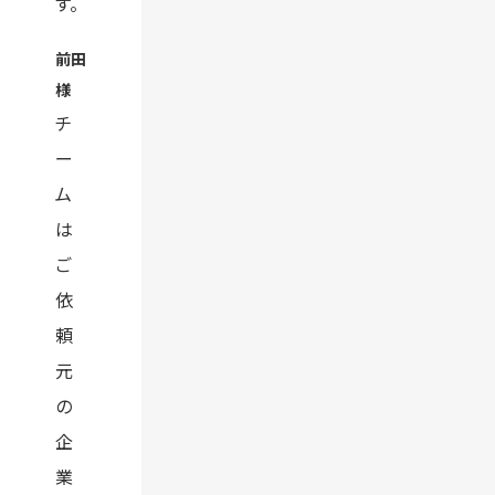
す。
前田
様
チ
ー
ム
は
ご
依
頼
元
の
企
業