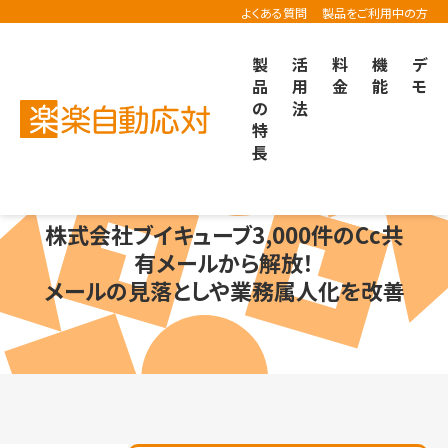
よくある質問
製品をご利用中の方
製
活
料
機
デ
品
用
金
能
モ
の
法
楽楽自動応対TOP
導入事例
特
株式会社ブイキューブ様の「楽楽自動応対」導入事例
長
株式会社ブイキューブ
3,000件のCc共
有メールから解放！
メールの見落としや業務属人化を改善