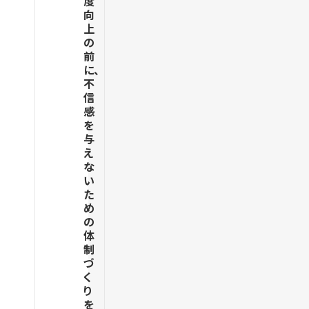
度
向
上
の
前
に、
不
信
感
を
与
え
な
い
た
め
の
体
制
づ
く
り
を