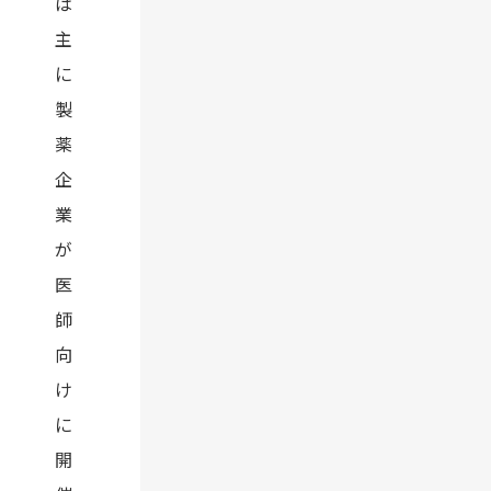
は
主
に
製
薬
企
業
が
医
師
向
け
に
開