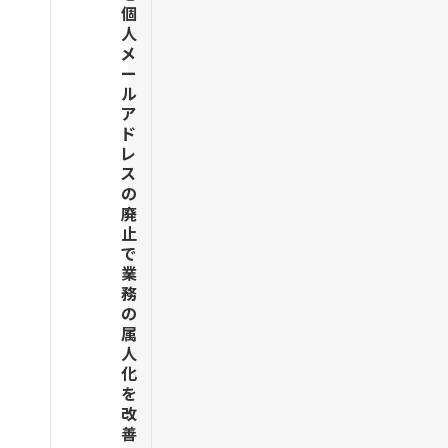
個
人
メ
ー
ル
ア
ド
レ
ス
の
廃
止
で
業
務
の
属
人
化
を
改
善