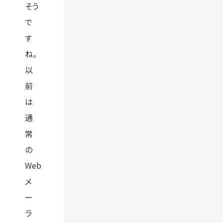
そう
で
す
ね。
以
前
は
通
常
の
Web
メ
ー
ラ