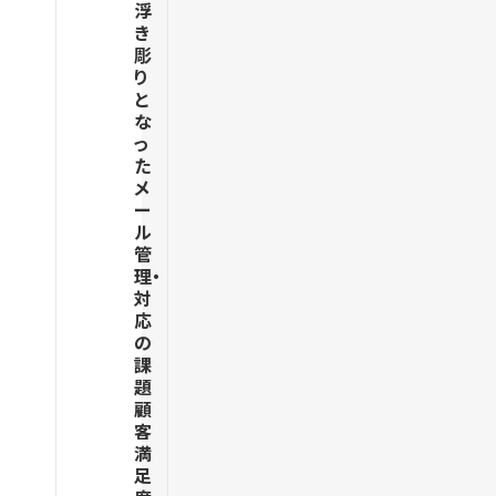
浮
き
彫
り
と
な
っ
た
メ
ー
ル
管
理・
対
応
の
課
題
顧
客
満
足