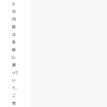
ル
の
内
容
は
多
岐
に
渡
って
い
て、
ご
依