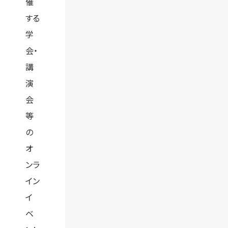
催
する
学
会・
講
演
会
等
の
オ
ンラ
イン
イ
ベ