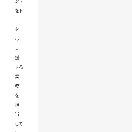
ント
をト
ー
タ
ル
支
援
する
業
務
を
担
当
して