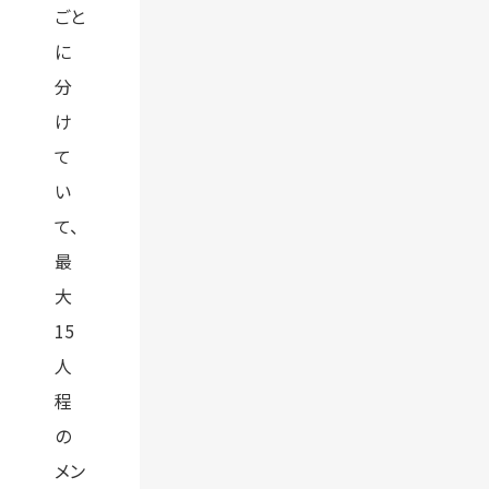
ごと
に
分
け
て
い
て、
最
大
15
人
程
の
メン