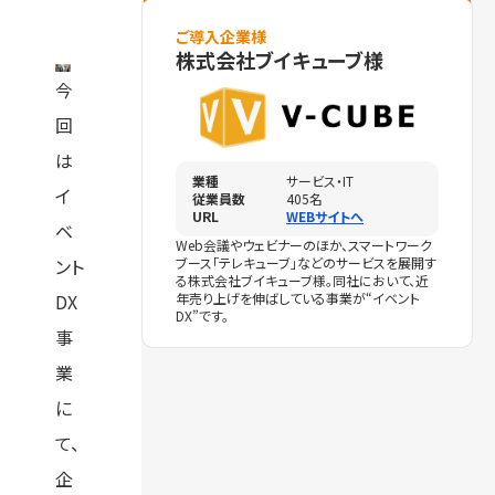
ご導入企業様
株式会社ブイキューブ様
今
回
は
業種
サービス・IT
イ
従業員数
405名
URL
WEBサイトへ
ベ
Web会議やウェビナーのほか、スマートワーク
ント
ブース「テレキューブ」などのサービスを展開す
る株式会社ブイキューブ様。同社において、近
DX
年売り上げを伸ばしている事業が“イベント
DX”です。
事
業
に
て、
企