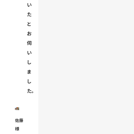
い
た
と
お
伺
い
し
ま
し
た。
佐藤
様