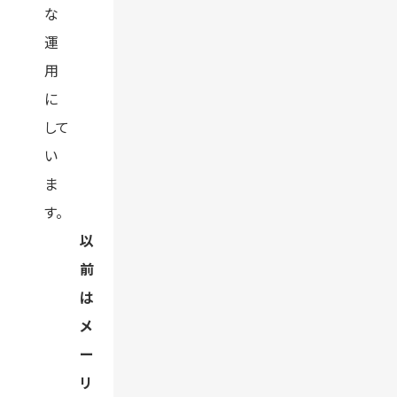
な
運
用
に
して
い
ま
す。
以
前
は
メ
ー
リ