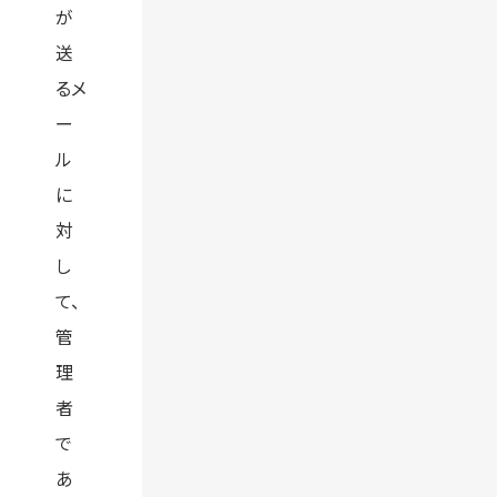
が
送
るメ
ー
ル
に
対
し
て、
管
理
者
で
あ