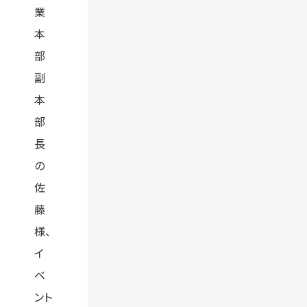
業
本
部
副
本
部
長
の
佐
藤
様、
イ
ベ
ント