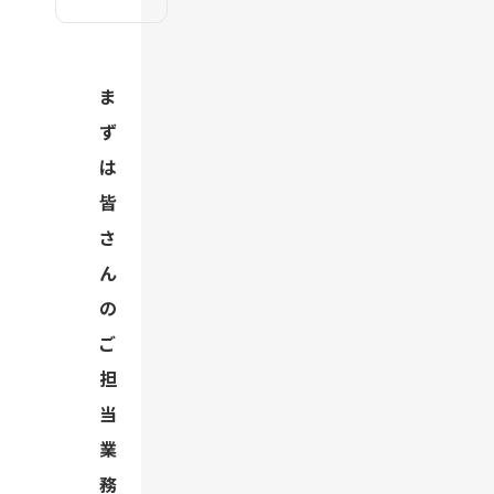
ま
ず
は
皆
さ
ん
の
ご
担
当
業
務