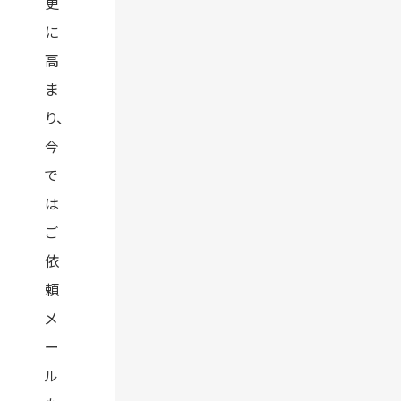
更
に
高
ま
り、
今
で
は
ご
依
頼
メ
ー
ル