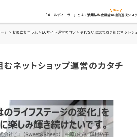
「メールディーラー」とは？
活用法
料金
機能
AI機能
連携シス
ラー」
>
お役立ちコラム
>
ECサイト運営のコツ
> ぶれない理念で取り組むネットシ
組むネットショップ運営のカタチ