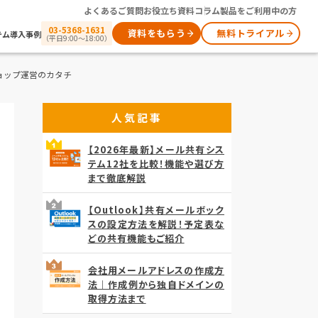
よくあるご質問
お役立ち資料
コラム
製品をご利用中の方
03-5368-1631
資料をもらう
無料トライアル
テム
導入事例
（平日9:00～18:00）
ョップ運営のカタチ
人気記事
【2026年最新】メール共有シス
テム12社を比較！機能や選び方
まで徹底解説
【Outlook】共有メールボック
スの設定方法を解説！予定表な
どの共有機能もご紹介
会社用メールアドレスの作成方
法｜作成例から独自ドメインの
取得方法まで