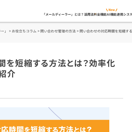
「メールディーラー」とは？
活用法
料金
機能
AI機能
連携シス
ラー」
>
お役立ちコラム
>
問い合わせ管理の方法
> 問い合わせの対応時間を短縮す
間を短縮する方法とは？効率化
紹介