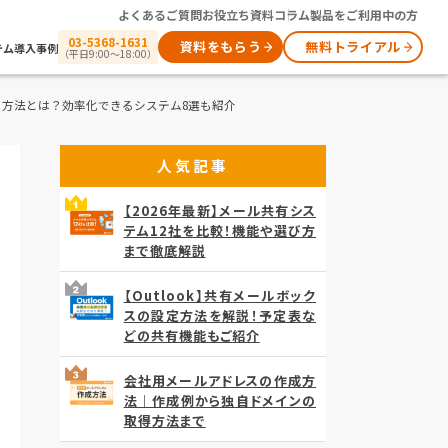
よくあるご質問
お役立ち資料
コラム
製品をご利用中の方
03-5368-1631
資料をもらう
無料トライアル
テム
導入事例
（平日9:00～18:00）
る方法とは？効率化できるシステム8選も紹介
人気記事
【2026年最新】メール共有シス
テム12社を比較！機能や選び方
まで徹底解説
【Outlook】共有メールボック
スの設定方法を解説！予定表な
どの共有機能もご紹介
会社用メールアドレスの作成方
法｜作成例から独自ドメインの
取得方法まで