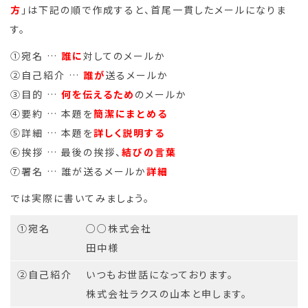
方
」は下記の順で作成すると、首尾一貫したメールになりま
す。
①宛名 …
誰に
対してのメールか
②自己紹介 …
誰が
送るメールか
③目的 …
何を伝えるため
のメールか
④要約 … 本題を
簡潔にまとめる
⑤詳細 … 本題を
詳しく説明する
⑥挨拶 … 最後の挨拶、
結びの言葉
⑦署名 … 誰が送るメールか
詳細
では実際に書いてみましょう。
①宛名
○○株式会社
田中様
②自己紹介
いつもお世話になっております。
株式会社ラクスの山本と申します。