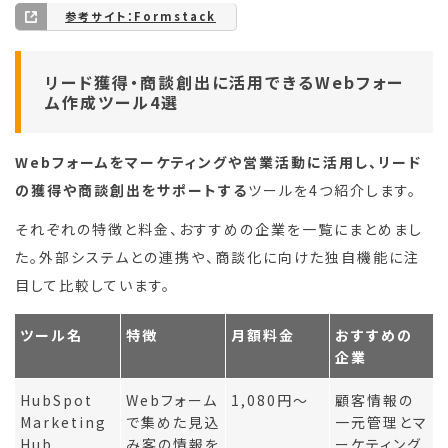
参考サイト：Formstack
リード獲得・商談創出に活用できるWebフォー
ム作成ツール4選
Webフォームをマーケティングや営業活動に活用し、リード
の獲得や商談創出をサポートする
ツールを4つ紹介します。
それぞれの特徴と料金、おすすめの企業を一覧にまとめまし
た。外部システムとの連携や、商談化に向けた独自機能に注
目して比較しています。
ツール名
特徴
月額料金
おすすめの
企業
HubSpot
Webフォーム
1,080円〜
顧客情報の
Marketing
で集めた見込
一元管理とマ
Hub
み客の情報を
ーケティング