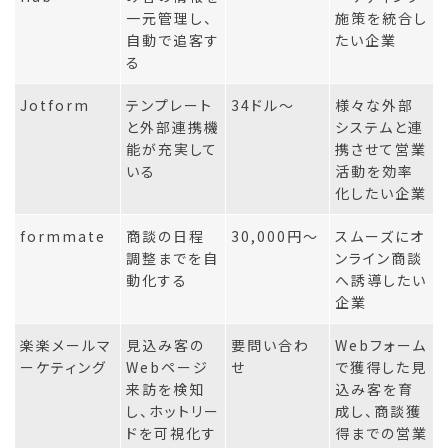
一元管理し、
施策を統合し
自動で追客す
たい企業
る
Jotform
テンプレート
34ドル〜
様々な外部
と外部連携機
システムと連
能が充実して
携させて営業
いる
活動を効率
化したい企業
formmate
商談の日程
30,000円〜
スムーズにオ
調整までを自
ンライン商談
動化する
へ誘導したい
企業
楽楽メールマ
見込み客の
要問い合わ
Webフォーム
ーケティング
Webページ
せ
で獲得した見
来訪を検知
込み客を育
し、ホットリー
成し、商談獲
ドを可視化す
得までの営業