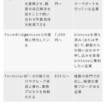
を連携させ、顧
円〜
マーサポートを
客の自己解決を
行っている企業
促すことで問い
合わせ件数自体
を削減できる
FormBridge
kintoneとの連
7,000
kintoneを導入
携に特化してい
円〜
済み（または予
る
定）で、顧客から
の問い合わせや
申し込みを直接
kintoneに集約
したい企業
Formstack
データの振り分
83ドル〜
複数の部門で対
けやグループ承
応し、複雑な業
認に優れ、業務
務フローがある
プロセスを自動
企業
化する