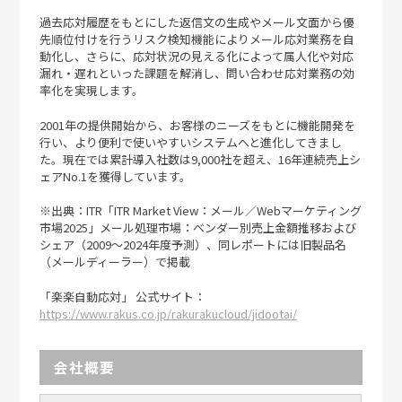
過去応対履歴をもとにした返信文の生成やメール文面から優
先順位付けを行うリスク検知機能によりメール応対業務を自
動化し、さらに、応対状況の見える化によって属人化や対応
漏れ・遅れといった課題を解消し、問い合わせ応対業務の効
率化を実現します。
2001年の提供開始から、お客様のニーズをもとに機能開発を
行い、より便利で使いやすいシステムへと進化してきまし
た。現在では累計導入社数は9,000社を超え、16年連続売上シ
ェアNo.1を獲得しています。
※出典：ITR「ITR Market View：メール／Webマーケティング
市場2025」メール処理市場：ベンダー別売上金額推移および
シェア（2009～2024年度予測）、同レポートには旧製品名
（メールディーラー）で掲載
「楽楽自動応対」 公式サイト：
https://www.rakus.co.jp/rakurakucloud/jidootai/
会社概要