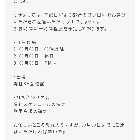
じます。
つきましては、下記日程より都合の良い日程をお選び
いただきご返信いただけますでしょうか。
所要時間は一時間程度を予定しております。
・日程候補
1）○月○日 ○時以降
2）○月○日 終日
3）○月○日 PM～
・会場
弊社3F会議室
・打ち合わせ内容
進行スケジュールの決定
利用会場の確定
お忙しいところ恐れ入りますが、○月○日までにご連
絡いただければ幸いです。