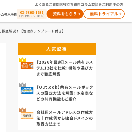
よくあるご質問
お役立ち資料
コラム
製品をご利用中の方
03-5368-1631
資料をもらう
無料トライアル
テム
導入事例
（平日9:00～18:00）
方法を徹底解説！【管理表テンプレート付き】
人気記事
【2026年最新】メール共有シス
テム12社を比較！機能や選び方
まで徹底解説
【Outlook】共有メールボック
スの設定方法を解説！予定表な
どの共有機能もご紹介
会社用メールアドレスの作成方
法｜作成例から独自ドメインの
取得方法まで