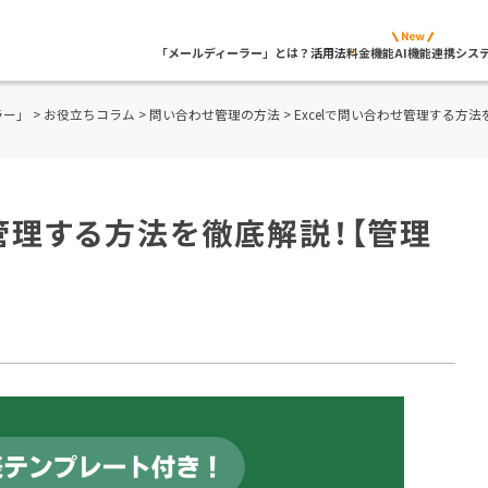
「メールディーラー」とは？
活用法
料金
機能
AI機能
連携シス
ラー」
>
お役立ちコラム
>
問い合わせ管理の方法
> Excelで問い合わせ管理する
せ管理する方法を徹底解説！【管理