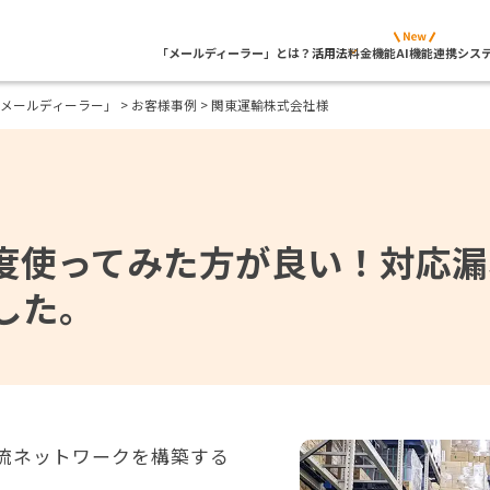
「メールディーラー」とは？
活用法
料金
機能
AI機能
連携シス
メールディーラー」
>
お客様事例
> 関東運輸株式会社様
度使ってみた方が良い！対応漏
した。
流ネットワークを構築する