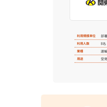
利用規模単位
部
利用人数
8名
業種
運
用途
受