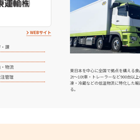
WEBサイト
署・課
輸・物流
東日本を中心に全国で拠点を構える食
2t～10t車・トレーラーなど900台
発注管理
凍・冷蔵などの低温物流に特化した輸
る。