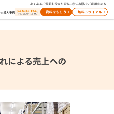
よくあるご質問
お役立ち資料
コラム
製品をご利用中の方
03-5368-1631
資料をもらう
無料トライアル
テム
導入事例
（平日9:00～18:00）
れによる売上への