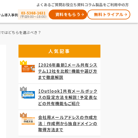
よくあるご質問
お役立ち資料
コラム
製品をご利用中の方
03-5368-1631
資料をもらう
無料トライアル
テム
導入事例
（平日9:00～18:00）
用ではどちらを選ぶべき？
人気記事
【2026年最新】メール共有シス
テム12社を比較！機能や選び方
まで徹底解説
【Outlook】共有メールボック
スの設定方法を解説！予定表な
どの共有機能もご紹介
会社用メールアドレスの作成方
法｜作成例から独自ドメインの
取得方法まで