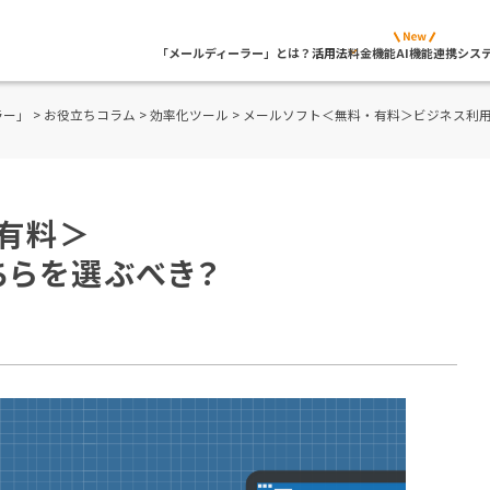
「メールディーラー」とは？
活用法
料金
機能
AI機能
連携シス
ラー」
>
お役立ちコラム
>
効率化ツール
> メールソフト＜無料・有料＞ビジネス利
・有料＞
ちらを選ぶべき？