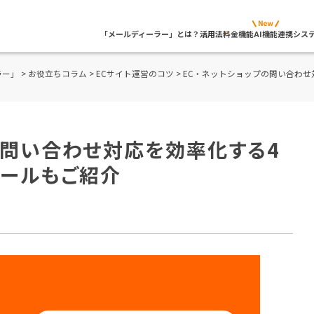
「メールディーラー」とは？
活用法
料金
機能
AI機能
連携シス
ラー」
>
お役立ちコラム
>
ECサイト運営のコツ
> EC・ネットショップの問い合わ
の問い合わせ対応を効率化する4
ツールもご紹介