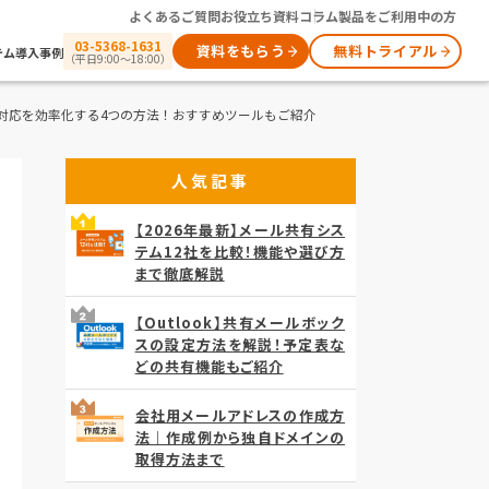
よくあるご質問
お役立ち資料
コラム
製品をご利用中の方
03-5368-1631
資料をもらう
無料トライアル
テム
導入事例
（平日9:00～18:00）
せ対応を効率化する4つの方法！おすすめツールもご紹介
人気記事
【2026年最新】メール共有シス
テム12社を比較！機能や選び方
まで徹底解説
【Outlook】共有メールボック
スの設定方法を解説！予定表な
どの共有機能もご紹介
会社用メールアドレスの作成方
法｜作成例から独自ドメインの
取得方法まで