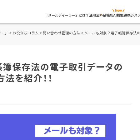
「メールディーラー」とは？
活用法
料金
機能
AI機能
連携シス
ラー」
>
お役立ちコラム
>
問い合わせ管理の方法
> メールも対象？電子帳簿保存法
帳簿保存法の電子取引データの
方法を紹介！！