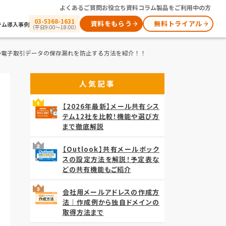
よくあるご質問
お役立ち資料
コラム
製品をご利用中の方
03-5368-1631
資料をもらう
無料トライアル
テム
導入事例
（平日9:00～18:00）
の電子取引データの保存漏れを防止する方法を紹介！！
人気記事
【2026年最新】メール共有シス
テム12社を比較！機能や選び方
まで徹底解説
【Outlook】共有メールボック
スの設定方法を解説！予定表な
どの共有機能もご紹介
会社用メールアドレスの作成方
法｜作成例から独自ドメインの
取得方法まで