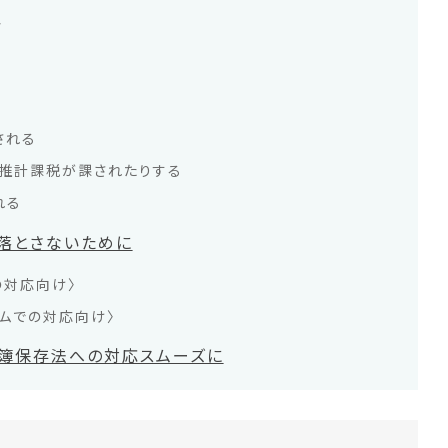
分
される
、推計課税が課されたりする
れる
落とさないために
の対応向け〉
ームでの対応向け〉
簿保存法への対応スムーズに