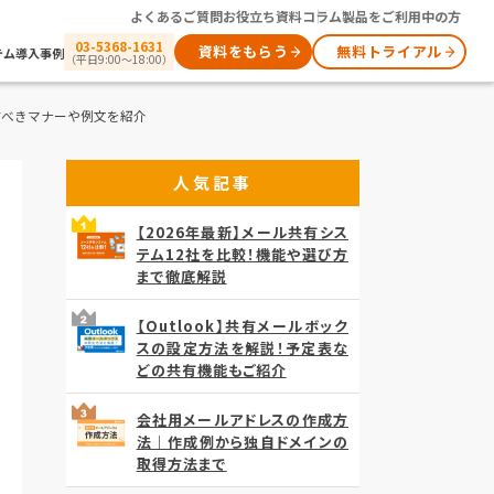
よくあるご質問
お役立ち資料
コラム
製品をご利用中の方
03-5368-1631
資料をもらう
無料トライアル
テム
導入事例
（平日9:00～18:00）
すべきマナーや例文を紹介
人気記事
【2026年最新】メール共有シス
テム12社を比較！機能や選び方
まで徹底解説
【Outlook】共有メールボック
スの設定方法を解説！予定表な
どの共有機能もご紹介
会社用メールアドレスの作成方
法｜作成例から独自ドメインの
取得方法まで