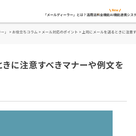
「メールディーラー」とは？
活用法
料金
機能
AI機能
連携シス
ラー」
>
お役立ちコラム
>
メール対応のポイント
> 上司にメールを送るときに注意
ときに注意すべきマナーや例文を